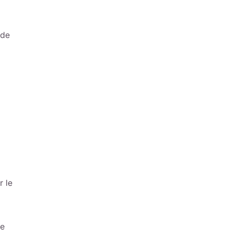
 de
r le
ie