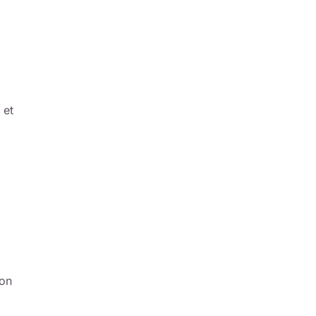
 et
ion