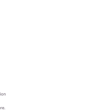
tion
re.