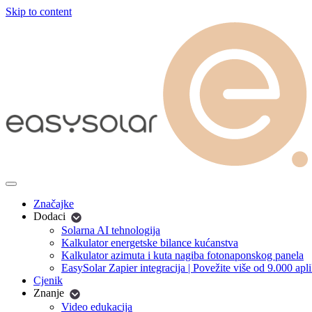
Skip to content
Značajke
Dodaci
Solarna AI tehnologija
Kalkulator energetske bilance kućanstva
Kalkulator azimuta i kuta nagiba fotonaponskog panela
EasySolar Zapier integracija | Povežite više od 9.000 apli
Cjenik
Znanje
Video edukacija