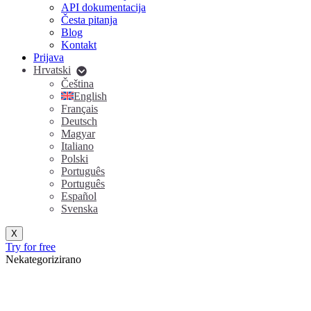
API dokumentacija
Česta pitanja
Blog
Kontakt
Prijava
Hrvatski
Čeština
English
Français
Deutsch
Magyar
Italiano
Polski
Português
Português
Español
Svenska
X
Try for free
Nekategorizirano