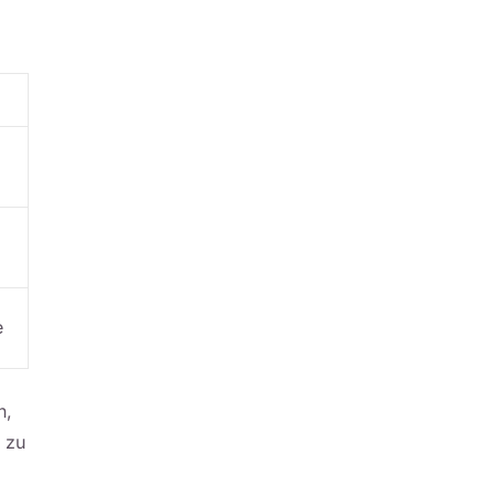
e
n,
e zu