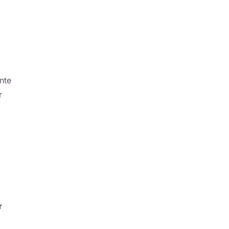
nte
r
r