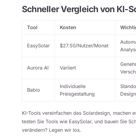
Schneller Vergleich von KI-S
Tool
Kosten
Wichti
Automa
EasySolar
$27.50/Nutzer/Monat
Analys
Genehm
Aurora AI
Variiert
Versch
Individuelle
Stando
Babio
Preisgestaltung
Design
KI-Tools vereinfachen das Solardesign, machen es 
testen Sie Tools wie EasySolar, und bauen Sie Schri
verändern? Legen wir los.