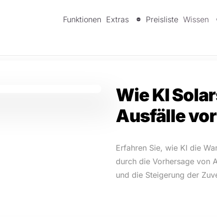
Funktionen
Extras
Preisliste
Wissen
Wie KI Sola
Ausfälle vo
Erfahren Sie, wie KI die W
durch die Vorhersage von A
und die Steigerung der Zuve