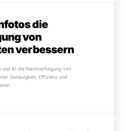
fotos die
gung von
ten verbessern
n und KI die Nachverfolgung von
rter Genauigkeit, Effizienz und
eren.