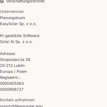
Verschattungsrechner
Unternehmen
Planungstools
EasySolar Sp. z o.o.
KI-gestützte Software:
Solar AI Sp. z o.o.
Adresse:
Gospodarcza 26
20-213 Lublin
Europa / Polen
Registernr.:
0000405063
0000908727
Kontakt aufnehmen
support@easysolar.app