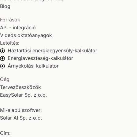
Blog
Források
API - integráció
Videós oktatóanyagok
Letöltés:
Háztartási energiaegyensúly-kalkulátor
Energiaveszteség-kalkulátor
Árnyékolási kalkulátor
Cég
Tervezőeszközök
EasySolar Sp. z o.o.
MI-alapú szoftver:
Solar AI Sp. z o.o.
Cím: