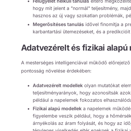
Felügyelet nélküli tanulás
eltérő megközelít
hogy mit jelent a "normál" teljesítmény, maj
hasznos az új vagy szokatlan problémák, pé
Megerősítéses tanulás
idővel finomítja a pr
karbantartási ütemezéseket, és a predikcióit
Adatvezérelt és fizikai alap
A mesterséges intelligenciával működő előrejelz
pontosság növelése érdekében:
Adatvezérelt modellek
olyan mutatókat eleme
teljesítményarányok, hogy azonosítsák azoka
például a napelemek fokozatos elhasználód
Fizikai alapú modellek
a napelemek működésé
figyelembe veszik például, hogy a hőmérsékl
árnyékolás az áram folyását, és hogy az idő
tényleges viselkedés eltér ezeknek a fizikai