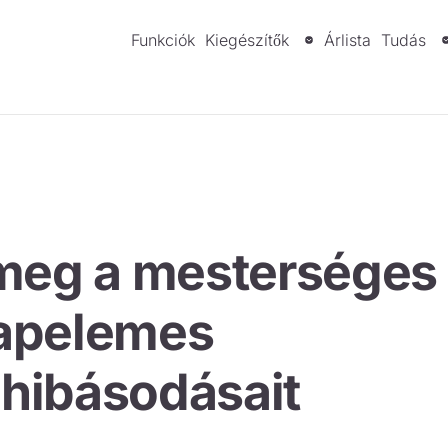
Funkciók
Kiegészítők
Árlista
Tudás
 meg a mesterséges
 napelemes
hibásodásait