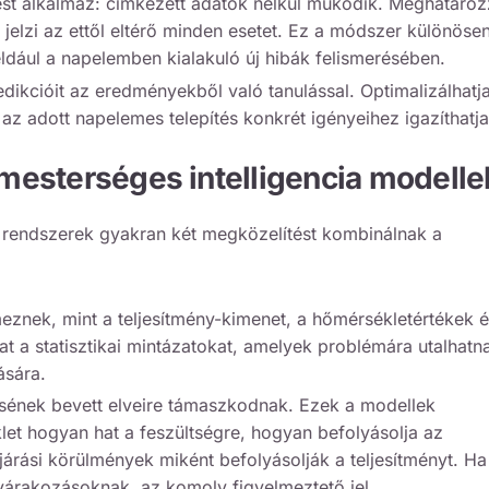
ést alkalmaz: címkézett adatok nélkül működik. Meghatároz
d jelzi az ettől eltérő minden esetet. Ez a módszer különöse
ldául a napelemben kialakuló új hibák felismerésében.
edikcióit az eredményekből való tanulással. Optimalizálhatj
 az adott napelemes telepítés konkrét igényeihez igazíthatja
ú mesterséges intelligencia modelle
ő rendszerek gyakran két megközelítést kombinálnak a
znek, mint a teljesítmény-kimenet, a hőmérsékletértékek é
t a statisztikai mintázatokat, amelyek problémára utalhatn
ására.
nek bevett elveire támaszkodnak. Ezek a modellek
et hogyan hat a feszültségre, hogyan befolyásolja az
járási körülmények miként befolyásolják a teljesítményt. Ha
 várakozásoknak, az komoly figyelmeztető jel.