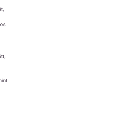
t,
mos
tt,
mint