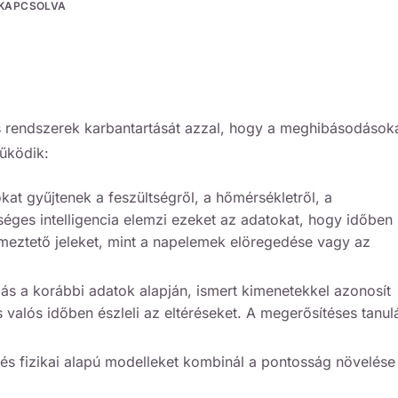
IKAPCSOLVA
es rendszerek karbantartását azzal, hogy a meghibásodások
működik:
kat gyűjtenek a feszültségről, a hőmérsékletről, a
éges intelligencia elemzi ezeket az adatokat, hogy időben
lmeztető jeleket, mint a napelemek elöregedése vagy az
ulás a korábbi adatok alapján, ismert kimenetekkel azonosít
s valós időben észleli az eltéréseket. A megerősítéses tanul
 és fizikai alapú modelleket kombinál a pontosság növelése