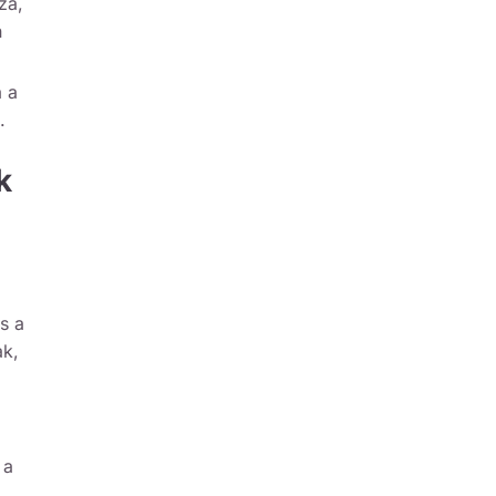
za,
n
a a
.
k
s a
ak,
 a