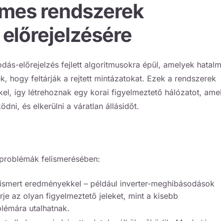
mes rendszerek
előrejelzésére
dás-előrejelzés fejlett algoritmusokra épül, amelyek hatal
 hogy feltárják a rejtett mintázatokat. Ezek a rendszerek
el, így létrehoznak egy korai figyelmeztető hálózatot, ame
ni, és elkerülni a váratlan állásidőt.
s problémák felismerésében:
 ismert eredményekkel – például inverter-meghibásodások
e az olyan figyelmeztető jeleket, mint a kisebb
lémára utalhatnak.