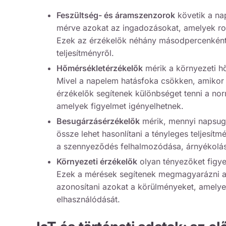
Feszültség- és áramszenzorok
követik a na
mérve azokat az ingadozásokat, amelyek rom
Ezek az érzékelők néhány másodpercenként 
teljesítményről.
Hőmérsékletérzékelők
mérik a környezeti hő
Mivel a napelem hatásfoka csökken, amikor 
érzékelők segítenek különbséget tenni a nor
amelyek figyelmet igényelhetnek.
Besugárzásérzékelők
mérik, mennyi napsugá
össze lehet hasonlítani a tényleges teljesít
a szennyeződés felhalmozódása, árnyékolás
Környezeti érzékelők
olyan tényezőket figye
Ezek a mérések segítenek megmagyarázni az 
azonosítani azokat a körülményeket, amelyek
elhasználódását.