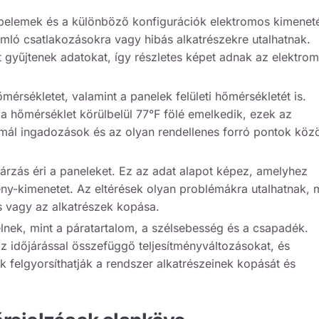
pelemek és a különböző konfigurációk elektromos kimeneté
ló csatlakozásokra vagy hibás alkatrészekre utalhatnak.
gyűjtenek adatokat, így részletes képet adnak az elektro
mérsékletet, valamint a panelek felületi hőmérsékletét is.
a hőmérséklet körülbelül 77°F fölé emelkedik, ezek az
mál ingadozások és az olyan rendellenes forró pontok közö
rzás éri a paneleket. Ez az adat alapot képez, amelyhez
mény-kimenetet. Az eltérések olyan problémákra utalhatnak, 
 vagy az alkatrészek kopása.
lnek, mint a páratartalom, a szélsebesség és a csapadék.
időjárással összefüggő teljesítményváltozásokat, és
 felgyorsíthatják a rendszer alkatrészeinek kopását és