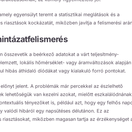
amely egyensúlyt teremt a statisztikai meglátások és a
riasztások kockázatát, miközben javítja a felismerési arán
mintázatfelismerés
 összevetik a beérkező adatokat a várt teljesítmény-
elemzett, lokális hőmérséklet- vagy áramváltozások alapján
l hibás áthidaló diódákat vagy kialakuló forró pontokat.
 előnyt jelent. A problémák már percekkel az észlelhető
k lehetőségük van kezelni azokat, mielőtt eszkalálódnának
ontextuális tényezőket is, például azt, hogy egy felhős nap
 valódi hibáról egy napsütéses délutánon. Ez az
s riasztásokat, miközben magasan tartja az érzékenységet 