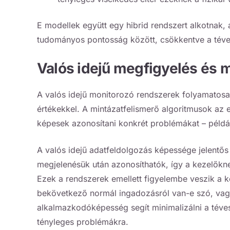
E modellek együtt egy hibrid rendszert alkotnak, 
tudományos pontosság között, csökkentve a téves 
Valós idejű megfigyelés és 
A valós idejű monitorozó rendszerek folyamatosan
értékekkel. A mintázatfelismerő algoritmusok az 
képesek azonosítani konkrét problémákat – példáu
A valós idejű adatfeldolgozás képessége jelentős
megjelenésük után azonosíthatók, így a kezelőkne
Ezek a rendszerek emellett figyelembe veszik a k
bekövetkező normál ingadozásról van-e szó, vagy
alkalmazkodóképesség segít minimalizálni a téve
tényleges problémákra.