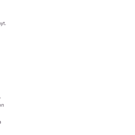
yt.
.
on
a