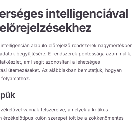
erséges intelligenciával
lőrejelzésekhez
intelligencián alapuló előrejelző rendszerek nagymértékbe
adatok begyűjtésére. E rendszerek pontossága azon múlik,
tkészlet, ami segít azonosítani a lehetséges
tási ütemezéseket. Az alábbiakban bemutatjuk, hogyan
 folyamathoz.
epük
kelővel vannak felszerelve, amelyek a kritikus
n érzékelőtípus külön szerepet tölt be a zökkenőmentes