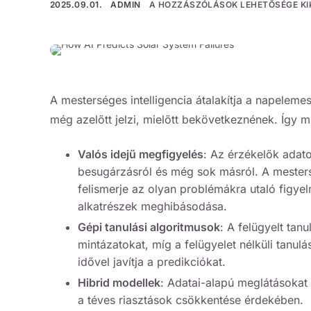
2025.09.01.
ADMIN
A HOZZÁSZÓLÁSOK LEHETŐSÉGE K
A mesterséges intelligencia átalakítja a napelem
még azelőtt jelzi, mielőtt bekövetkeznének. Így 
Valós idejű megfigyelés
: Az érzékelők adato
besugárzásról és még sok másról. A mesters
felismerje az olyan problémákra utaló figye
alkatrészek meghibásodása.
Gépi tanulási algoritmusok
: A felügyelt tan
mintázatokat, míg a felügyelet nélküli tanulá
idővel javítja a predikciókat.
Hibrid modellek
: Adatai-alapú meglátásokat
a téves riasztások csökkentése érdekében.