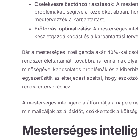
Cselekvésre ösztönző riasztások
: A mester
problémákat, segítve a kezelőket abban, ho
megtervezzék a karbantartást.
Erőforrás-optimalizálás
: A mesterséges inte
készletgazdálkodást és a karbantartási terve
Bár a mesterséges intelligencia akár 40%-kal csö
rendszer élettartamát, továbbra is fennállnak oly
minőségével kapcsolatos problémák és a kiberbiz
egyszerűsítik az elterjedést azáltal, hogy eszköz
rendszertervezéshez.
A mesterséges intelligencia átformálja a napelem
minimalizálják az állásidőt, csökkentsék a költsé
Mesterséges intelli