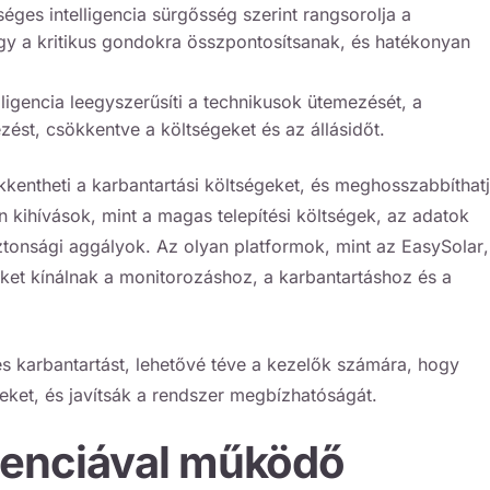
séges intelligencia sürgősség szerint rangsorolja a
gy a kritikus gondokra összpontosítsanak, és hatékonyan
lligencia leegyszerűsíti a technikusok ütemezését, a
zést, csökkentve a költségeket és az állásidőt.
kkentheti a karbantartási költségeket, és meghosszabbíthatj
an kihívások, mint a magas telepítési költségek, az adatok
tonsági aggályok. Az olyan platformok, mint az
EasySolar
,
öket kínálnak a monitorozáshoz, a karbantartáshoz és a
es karbantartást, lehetővé téve a kezelők számára, hogy
geket, és javítsák a rendszer megbízhatóságát.
genciával működő