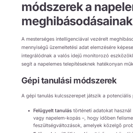
módszerek a napele
meghibásodásainak 
A mesterséges intelligenciával vezérelt meghibáso
mennyiségű üzemeltetési adat elemzésére képesek,
integrálódnak a valós idejű monitorozó eszközökk
segít a
napelemes telepítéseknek
hatékonyan működ
Gépi tanulási módszerek
A gépi tanulás kulcsszerepet játszik a potenciáli
Felügyelt tanulás
történeti adatokat használ
vagy napelem-kopás –, hogy időben felismerj
feszültségváltozások, amelyek közelgő prob