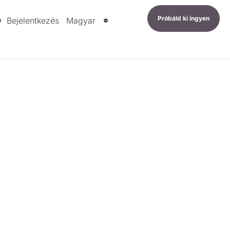
Próbáld ki ingyen
Bejelentkezés
Magyar