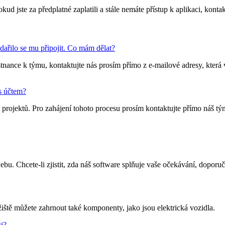
d jste za předplatné zaplatili a stále nemáte přístup k aplikaci, kont
dařilo se mu připojit. Co mám dělat?
nce k týmu, kontaktujte nás prosím přímo z e-mailové adresy, která vla
 s účtem?
projektů. Pro zahájení tohoto procesu prosím kontaktujte přímo náš t
u. Chcete-li zjistit, zda náš software splňuje vaše očekávání, doporu
iště můžete zahrnout také komponenty, jako jsou elektrická vozidla.
i?