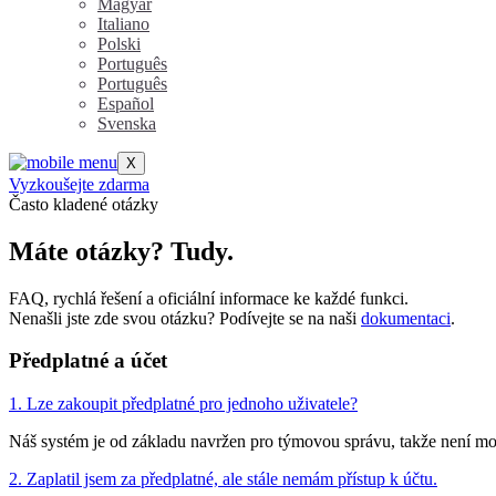
Magyar
Italiano
Polski
Português
Português
Español
Svenska
X
Vyzkoušejte zdarma
Často kladené otázky
Máte otázky?
Tudy.
FAQ, rychlá řešení a oficiální informace ke každé funkci.
Nenašli jste zde svou otázku? Podívejte se na naši
dokumentaci
.
Předplatné a účet
1. Lze zakoupit předplatné pro jednoho uživatele?
Náš systém je od základu navržen pro týmovou správu, takže není mož
2. Zaplatil jsem za předplatné, ale stále nemám přístup k účtu.