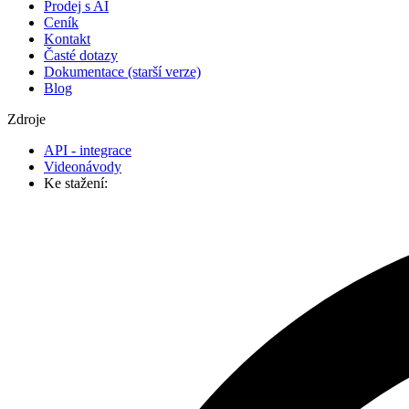
Prodej s AI
Ceník
Kontakt
Časté dotazy
Dokumentace (starší verze)
Blog
Zdroje
API - integrace
Videonávody
Ke stažení: