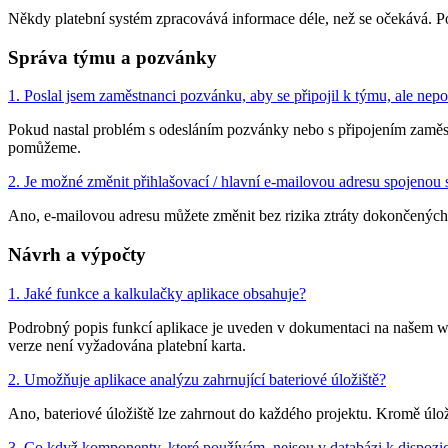
Někdy platební systém zpracovává informace déle, než se očekává. Poku
Správa týmu a pozvánky
1. Poslal jsem zaměstnanci pozvánku, aby se připojil k týmu, ale nepo
Pokud nastal problém s odesláním pozvánky nebo s připojením zaměstna
pomůžeme.
2. Je možné změnit přihlašovací / hlavní e-mailovou adresu spojenou
Ano, e-mailovou adresu můžete změnit bez rizika ztráty dokončených 
Návrh a výpočty
1. Jaké funkce a kalkulačky aplikace obsahuje?
Podrobný popis funkcí aplikace je uveden v dokumentaci na našem web
verze není vyžadována platební karta.
2. Umožňuje aplikace analýzu zahrnující bateriové úložiště?
Ano, bateriové úložiště lze zahrnout do každého projektu. Kromě úlož
3. Co když komponenty, které používám, nejsou v databázi k dispozic