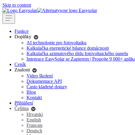
Skip to content
Funkce
Doplňky
AI technologie pro fotovoltaiku
Kalkulačka energetické bilance domácnosti
Kalkulačka azimutového úhlu fotovoltaického panelu
Integrace EasySolar se Zapierem | Propojte 9 000+ aplik
Ceník
Znalosti
Video školení
Dokumentace API
Často kladené dotazy
Blog
Kontakt
Přihlášení
Čeština
Hrvatski
English
Français
Deutsch