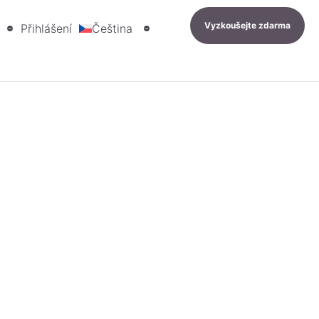
Vyzkoušejte zdarma
Přihlášení
Čeština