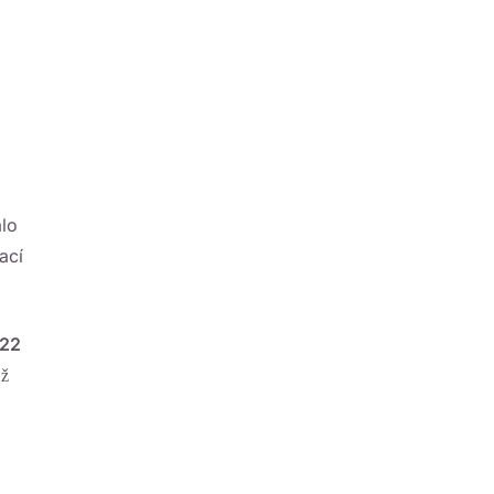
a
lo
ací
022
ož