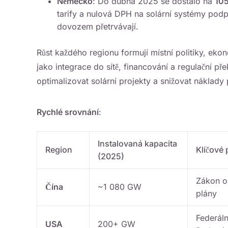
Německo
: Do dubna 2025 se dostalo na
10
tarify a nulová DPH na solární systémy podpor
dovozem přetrvávají.
Růst každého regionu formují místní politiky, ek
jako integrace do sítě, financování a regulační př
optimalizovat solární projekty a snižovat náklady
Rychlé srovnání
:
Instalovaná kapacita
Region
Klíčové 
(2025)
Zákon o 
Čína
~1 080 GW
plány
Federáln
USA
200+ GW