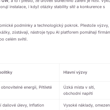
5 GW
, a to i přesto, že úroveň slunečního záření je nižší. Výk
ují instalace, i když otázky stability sítě a konkurence s
onomické podmínky a technologický pokrok. Přestože výzvy,
ekážky, zůstávají, nástroje typu AI platforem pomáhají firmá
 po celém světě.
politiky
Hlavní výzvy
obnovitelné energii, Pětileté
Úzká místa v síti,
obchodní napětí
í daňové úlevy, Inflation
Vysoké náklady, omezen