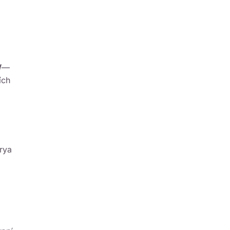
W
—
ích
rya