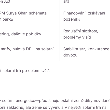
on Act
sítě
PM Surya Ghar, schémata
Financování, získávání
h parků
pozemků
Regulační složitost,
ering, daňové pobídky
problémy v síti
tarify, nulová DPH na solární
Stabilita sítě, konkurence
dovozu
í solární trh po celém světě.
 solární energetice—předstihuje ostatní země díky nevída
ní základnu, ale země se vyvinula v největší solární trh na