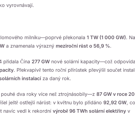
žko vyrovnávají.
průlomového milníku—poprvé překonala
1 TW (1 000 GW)
. N
GW
a znamenala výrazný
meziroční růst o 56,9 %
.
4 přidala Čína
277 GW
nové solární kapacity—což odpovída
pacity
. Překvapivě tento roční přírůstek převýšil součet instal
solárních instalací
za daný rok.
za pouhé dva roky více než ztrojnásobily—z
87 GW v roce 2
šel ještě ostřejší nárůst: v květnu bylo přidáno
92,92 GW
, c
st navíc vedl k rekordní
výrobě 96 TWh solární elektřiny
v