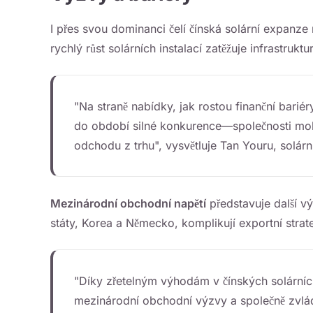
I přes svou dominanci čelí čínská solární expanz
rychlý růst solárních instalací zatěžuje infrastruk
"Na straně nabídky, jak rostou finanční barié
do období silné konkurence—společnosti mohou
odchodu z trhu", vysvětluje Tan Youru, solár
Mezinárodní obchodní napětí
představuje další vý
státy, Korea a Německo, komplikují exportní strat
"Díky zřetelným výhodám v čínských solárníc
mezinárodní obchodní výzvy a společně zvlád