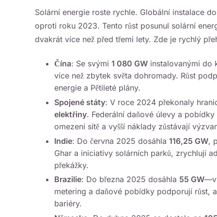
Solární energie roste rychle. Globální instalace d
oproti roku 2023. Tento růst posunul solární ene
dvakrát více než před třemi lety. Zde je rychlý pře
Čína
: Se svými
1 080 GW
instalovanými do 
více než zbytek světa dohromady. Růst podpor
energie a Pětileté plány.
Spojené státy
: V roce 2024 překonaly hrani
elektřiny
. Federální daňové úlevy a pobídky n
omezení sítě a vyšší náklady zůstávají výzva
Indie
: Do června 2025 dosáhla
116,25 GW
, 
Ghar a iniciativy solárních parků, zrychlují 
překážky.
Brazilie
: Do března 2025 dosáhla
55 GW
—v 
metering a daňové pobídky podporují růst, ale 
bariéry.