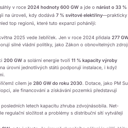
osáhly v roce
2024 hodnoty 600 GW
a jde o
nárůst o 33 %
rgii na úroveň, kdy dodává
7 % světové elektřiny
—prakticky
hled top regionů, které tuto expanzi pohánějí:
května 2025 vede žebříček. Jen v roce 2024 přidala
277 G
ují silné vládní politiky, jako Zákon o obnovitelných zdroj
ci
200 GW
a solární energie tvoří
11 % kapacity výroby
a úrovni jednotlivých států podporují instalace, i když
mi.
přičemž cílem je
280 GW do roku 2030
. Dotace, jako PM Su
adopci, ale financování a získávání pozemků představují
posledních letech kapacitu zhruba zdvojnásobila. Net-
regulační složitost a problémy s distribuční sítí vytvářejí