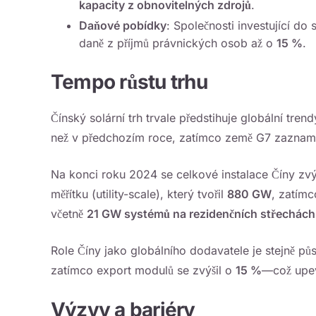
kapacity z obnovitelných zdrojů
.
Daňové pobídky
: Společnosti investující d
daně z příjmů právnických osob až o
15 %
.
Tempo růstu trhu
Čínský solární trh trvale předstihuje globální tre
než v předchozím roce, zatímco země G7 zazna
Na konci roku 2024 se celkové instalace Číny zvý
měřítku (utility-scale), který tvořil
880 GW
, zatímc
včetně
21 GW systémů na rezidenčních střechách
Role Číny jako globálního dodavatele je stejně pů
zatímco export modulů se zvýšil o
15 %
—což upevn
Výzvy a bariéry