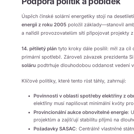
Podpora politik a pobídek
Úspěch čínské solární energetiky stojí na desetile
energii z roku 2005
položil základy—stanovil ambi
a nařídil provozovatelům sítí připojovat projekty 
14. pětiletý plán
tyto kroky dále posílil: měl za c
primární spotřebě. Zároveň závazek prezidenta Si
soláru
podtrhuje dlouhodobou oddanost vedení v o
Klíčové politiky, které tento růst táhly, zahrnují:
Povinnosti v oblasti spotřeby elektřiny z o
elektřiny musí naplňovat minimální kvóty pr
Provincionální aukce obnovitelné energie
: 
projektům a zajišťují stabilitu příjmů na dlou
Požadavky SASAC
: Centrálně vlastněné st