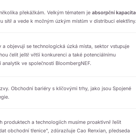
e několika překážkám. Velkým tématem je
absorpční kapacita
turu sítě a vede k možným úzkým místům v distribuci elektřiny
ry a objevují se technologická úzká místa, sektor vstupuje
 čelit ještě větší konkurenci a také potenciálnímu
ní analytik ve společnosti BloombergNEF.
zvy. Obchodní bariéry s klíčovými trhy, jako jsou Spojené
egie.
h produktech a technologiích musíme proaktivně řešit
at obchodní třenice", zdůrazňuje Cao Renxian, předseda