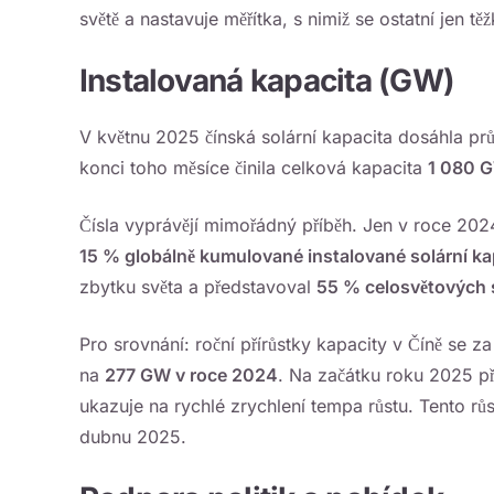
světě a nastavuje měřítka, s nimiž se ostatní jen tě
Instalovaná kapacita (GW)
V květnu 2025 čínská solární kapacita dosáhla 
konci toho měsíce činila celková kapacita
1 080 
Čísla vyprávějí mimořádný příběh. Jen v roce 202
15 % globálně kumulované instalované solární ka
zbytku světa a představoval
55 % celosvětových
Pro srovnání: roční přírůstky kapacity v Číně se 
na
277 GW v roce 2024
. Na začátku roku 2025 při
ukazuje na rychlé zrychlení tempa růstu. Tento rů
dubnu 2025.