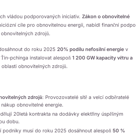
tích vládou podporovaných iniciativ.
Zákon o obnovitelné
ciózní cíle pro obnovitelnou energii, nabídl finanční podpo
z obnovitelných zdrojů.
íl dosáhnout do roku 2025
20% podílu nefosilní energie
v
 Ťin-pchinga instalovat alespoň
1 200 GW kapacity větru a
blasti obnovitelných zdrojů.
bnovitelných zdrojů
: Provozovatelé sítě a velcí odběratelé
o nákup obnovitelné energie.
Udělují 20letá kontrakta na dodávky elektřiny úspěšným
hou dobu.
átní podniky musí do roku 2025 dosáhnout alespoň
50 %