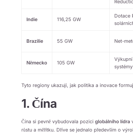
Reducti
Dotace 
Indie
116,25 GW
solárníc
Brazilie
55 GW
Net-met
Výkupní 
Německo
105 GW
systémy
Tyto regiony ukazují, jak politika a inovace formuj
1. Čína
Čína si pevně vybudovala pozici
globálního lídra
v
růstu a měřítku. Dříve se jednalo především o výrob