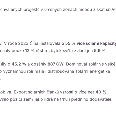
o schválených projektů v určených zónách mohou získat sníže
ndy. V roce 2023 Čína instalovala
o 55 % více solární kapacit
menaly pouze
12 % růst
a zbytek světa zvládl jen
5,9 %
.
šily o
45,2 %
a dosáhly
887 GW
. Dominoval solár ve velk
o významnou roli hrála i distribuovaná solární energetika
.
sobivá. Export solárních článků vzrostl o více než
40 %
,
ilo pozici země jako lídra na trhu i předního dodavatele.