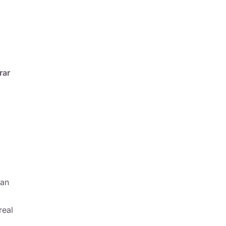
rar
ían
real