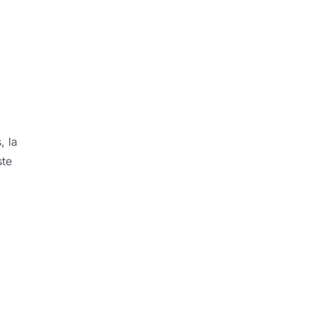
, la
ste