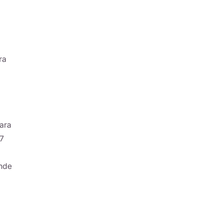
ra
ara
 7
onde