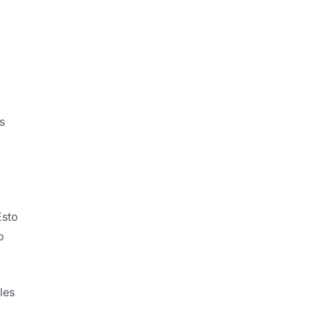
s
Esto
o
les