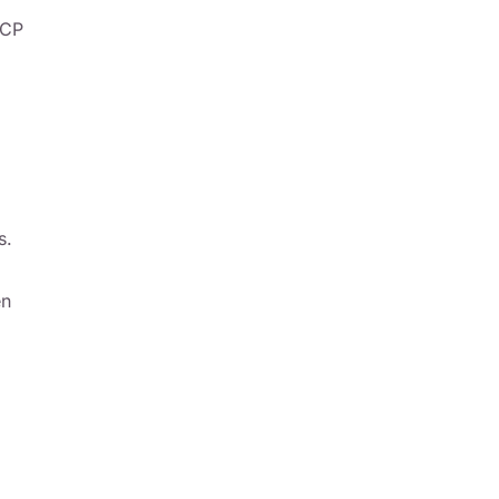
 CP
s.
en