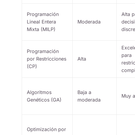
Programación
Alta 
Lineal Entera
Moderada
decis
Mixta (MILP)
discr
Excel
Programación
para
por Restricciones
Alta
restri
(CP)
compl
Algoritmos
Baja a
Muy a
Genéticos (GA)
moderada
Optimización por