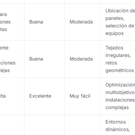
Ubicación d
para
paneles,
iones
Buena
Moderada
selección de
etas
equipos
ente
Tejados
irregulares,
Buena
Moderada
cciones
retos
ejas
geométricos
Optimizació
multiobjetivo
lta
Excelente
Muy fácil
instalaciones
complejas
Entornos
dinámicos,