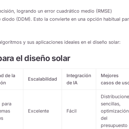
cisión, logrando un error cuadrático medio (RMSE)
 diodo (DDM). Esto la convierte en una opción habitual pa
lgoritmos y sus aplicaciones ideales en el diseño solar:
ara el diseño solar
ad de la
Integración
Mejores
Escalabilidad
ión
de IA
casos de us
Distribucion
 para
sencillas,
emas
Excelente
Fácil
optimización
es
del
presupuesto