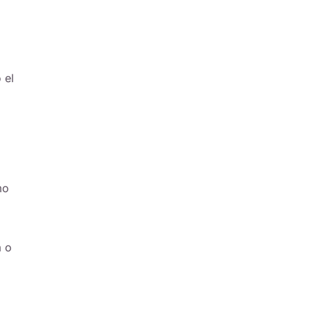
 el
mo
a o