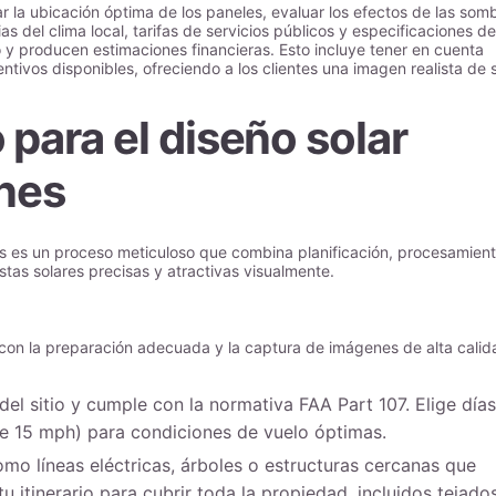
 la ubicación óptima de los paneles, evaluar los efectos de las som
as del clima local, tarifas de servicios públicos y especificaciones de
 y producen estimaciones financieras. Esto incluye tener en cuenta
entivos disponibles, ofreciendo a los clientes una imagen realista de 
para el diseño solar
nes
es es un proceso meticuloso que combina planificación, procesamien
tas solares precisas y atractivas visualmente.
con la preparación adecuada y la captura de imágenes de alta calid
s del sitio y cumple con la normativa FAA Part 107. Elige días
e 15 mph) para condiciones de vuelo óptimas.
como líneas eléctricas, árboles o estructuras cercanas que
tu itinerario para cubrir toda la propiedad, incluidos tejado