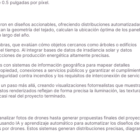
 0.5 pulgadas por píxel.
dron en diseños accionables, ofreciendo distribuciones automatizada
zan la geometría del tejado, calculan la ubicación óptima de los pane
o largo del año.
ombras, que evalúan cómo objetos cercanos como árboles o edificios
el tiempo. Al integrar bases de datos de irradiancia solar y datos
icciones de producción energética altamente precisas.
 con sistemas de información geográfica para mapear detalles
propiedad, conexiones a servicios públicos y garantizar el cumplimien
eguridad contra incendios y los requisitos de interconexión de servic
un paso más allá, creando visualizaciones fotorrealistas que muestr
tos renderizados reflejan de forma precisa la iluminación, las textur
casi real del proyecto terminado.
e analizar fotos de drones hasta generar propuestas finales del proyec
usando IA y aprendizaje automático para automatizar los diseños de
por drones. Estos sistemas generan distribuciones precisas, diagr