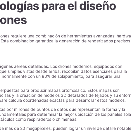
ologías para el diseño
rones
 drones requiere una combinación de herramientas avanzadas: hardwa
al. Esta combinación garantiza la generación de renderizados precisos
imágenes aéreas detalladas. Los drones modernos, equipados con
ue simples vistas desde arriba: recopilan datos esenciales para la
s, normalmente con un 80% de solapamiento, para asegurar una
perpuestas para producir mapas ortomosaico. Estos mapas son
isas y la creación de modelos 3D detallados de tejados y su entorn
tware calcula coordenadas exactas para desarrollar estos modelos.
s por millones de puntos de datos que representan la forma y la
fundamentales para determinar la mejor ubicación de los paneles sola
bstáculos como respiraderos o chimeneas.
e más de 20 megapíxeles, pueden lograr un nivel de detalle notable