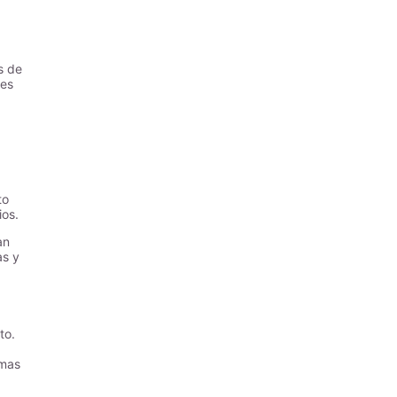
s de
les
to
ios.
an
as y
to.
amas