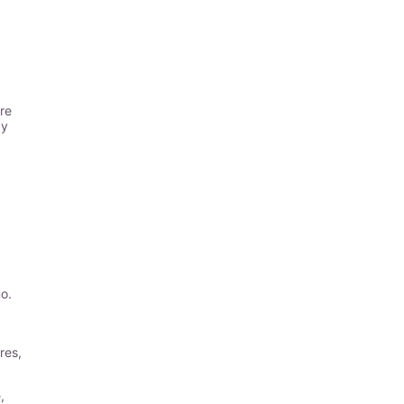
re
 y
o.
res,
,