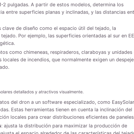
-2 pulgadas. A partir de estos modelos, determina los
ia entre superficies planas y inclinadas, y las distancias en
s clave de diseño como el espacio útil del tejado, la
 tejado. Por ejemplo, las superficies orientadas al sur en EE
gética.
tos como chimeneas, respiraderos, claraboyas y unidades
 locales de incendios, que normalmente exigen un despeje
jado.
solares detallados y atractivos visualmente.
datos del dron a un software especializado, como EasySolar
as. Estas herramientas tienen en cuenta la inclinación del
ión locales para crear distribuciones eficientes de paneles
s
: ajusta la distribución para maximizar la producción de
justa el espacio alrededor de las características del tejad