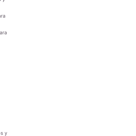
ara
ara
os y