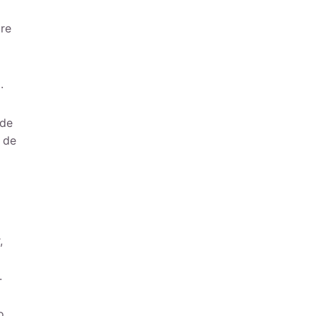
tre
.
 de
 de
,
.
o,