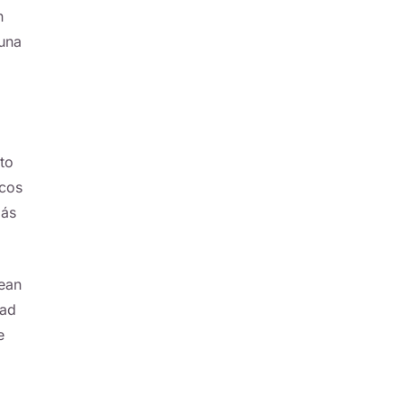
n
 una
to
icos
más
sean
dad
e