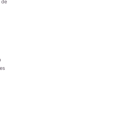
n de
a
nes