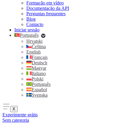
Formação em vídeo
Documentação da API
Perguntas frequentes
Blog
Contacto
Iniciar sessão
Português
Hrvatski
Čeština
English
Français
Deutsch
Magyar
Italiano
Polski
Português
Español
Svenska
X
Experimente grátis
Sem categoria