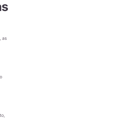
as
, as
to
to,