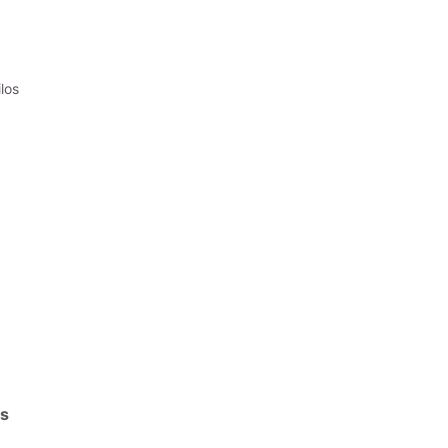
los
s