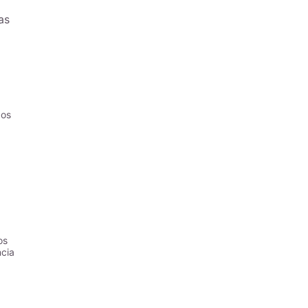
as
dos
os
ncia