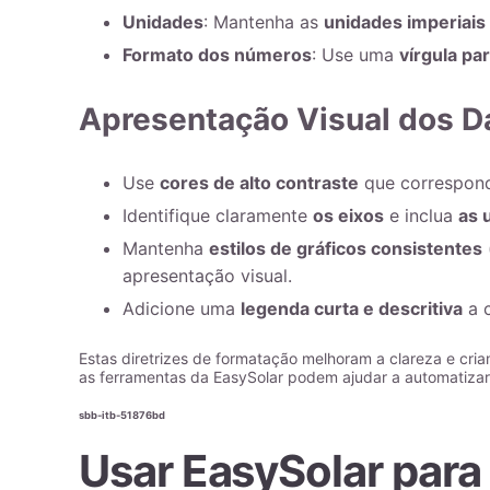
Unidades
: Mantenha as
unidades imperiais
Formato dos números
: Use uma
vírgula pa
Apresentação Visual dos 
Use
cores de alto contraste
que correspond
Identifique claramente
os eixos
e inclua
as 
Mantenha
estilos de gráficos consistentes
apresentação visual.
Adicione uma
legenda curta e descritiva
a c
Estas diretrizes de formatação melhoram a clareza e cria
as ferramentas da EasySolar podem ajudar a automatiza
sbb-itb-51876bd
Usar
EasySolar
para 