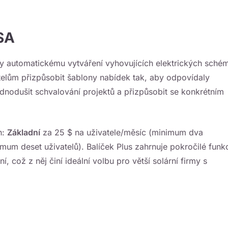
SA
y automatickému vytváření vyhovujících elektrických schém
elům přizpůsobit šablony nabídek tak, aby odpovídaly
dnodušit schvalování projektů a přizpůsobit se konkrétním
h:
Základní
za 25 $ na uživatele/měsíc (minimum dva
mum deset uživatelů). Balíček Plus zahrnuje pokročilé funk
, což z něj činí ideální volbu pro větší solární firmy s