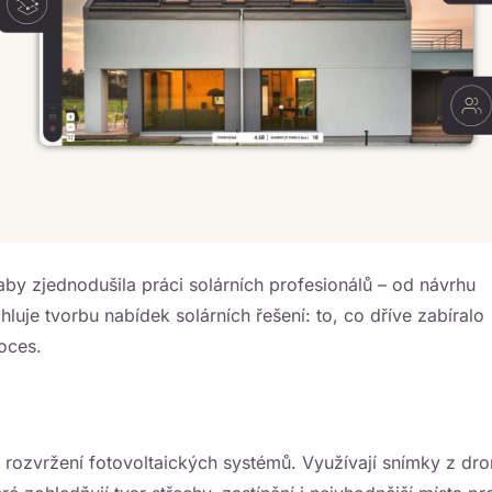
aby zjednodušila práci solárních profesionálů – od návrhu
luje tvorbu nabídek solárních řešení: to, co dříve zabíralo
oces.
á rozvržení fotovoltaických systémů. Využívají snímky z dro