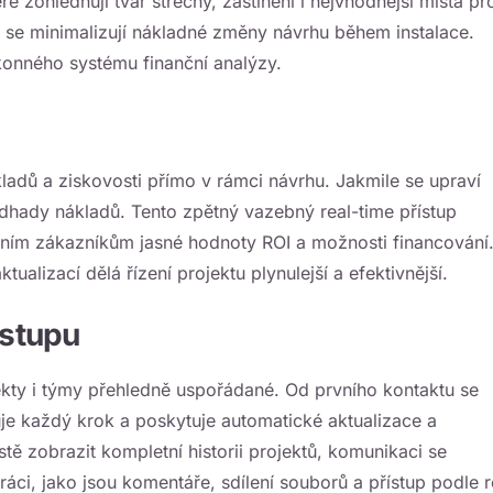
eré zohledňují tvar střechy, zastínění i nejvhodnější místa pr
 se minimalizují nákladné změny návrhu během instalace.
konného systému finanční analýzy.
adů a ziskovosti přímo v rámci návrhu. Jakmile se upraví
odhady nákladů. Tento zpětný vazebný real-time přístup
ím zákazníkům jasné hodnoty ROI a možnosti financování
alizací dělá řízení projektu plynulejší a efektivnější.
ostupu
kty i týmy přehledně uspořádané. Od prvního kontaktu se
uje každý krok a poskytuje automatické aktualizace a
 zobrazit kompletní historii projektů, komunikaci se
ráci, jako jsou komentáře, sdílení souborů a přístup podle ro