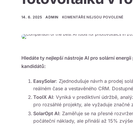
14. 6. 2025
ADMIN
KOMENTÁŘE NEJSOU POVOLENÉ
Hledáte ty nejlepší
nástroje AI pro solární energii
kandidátů:
EasySolar
: Zjednodušuje návrh a prodej solá
reálném čase a vestavěného CRM. Dostupné 
ToolX AI
: Vyniká v prediktivní údržbě, anal
pro rozsáhlé projekty, ale vyžaduje značné 
SolarOpt AI
: Zaměřuje se na přesné rozvrže
počáteční náklady, ale přináší až 15% zvýšen