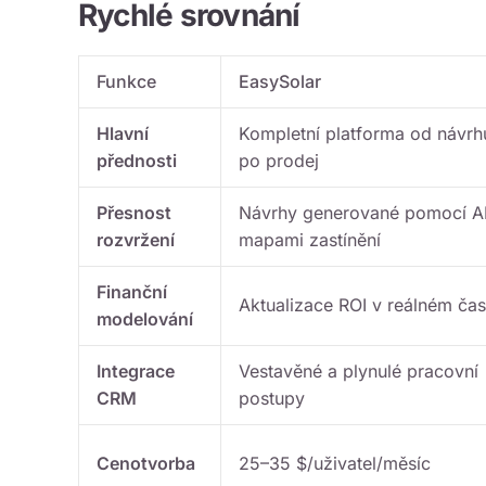
Rychlé srovnání
Funkce
EasySolar
Hlavní
Kompletní platforma od návrh
přednosti
po prodej
Přesnost
Návrhy generované pomocí AI
rozvržení
mapami zastínění
Finanční
Aktualizace ROI v reálném ča
modelování
Integrace
Vestavěné a plynulé pracovní
CRM
postupy
Cenotvorba
25–35 $/uživatel/měsíc