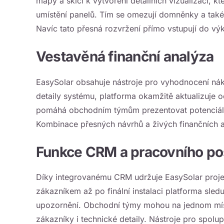
mapy a skici k vytvoření detailních vizualizací, kt
umístění panelů. Tím se omezují domněnky a také
Navíc tato přesná rozvržení přímo vstupují do vý
Vestavěná finanční analýza
EasySolar obsahuje nástroje pro vyhodnocení nákl
detaily systému, platforma okamžitě aktualizuje 
pomáhá obchodním týmům prezentovat potenciáln
Kombinace přesných návrhů a živých finančních aktu
Funkce CRM a pracovního p
Díky integrovanému CRM udržuje EasySolar proje
zákazníkem až po finální instalaci platforma sled
upozornění. Obchodní týmy mohou na jednom místě
zákazníky i technické detaily. Nástroje pro spolup