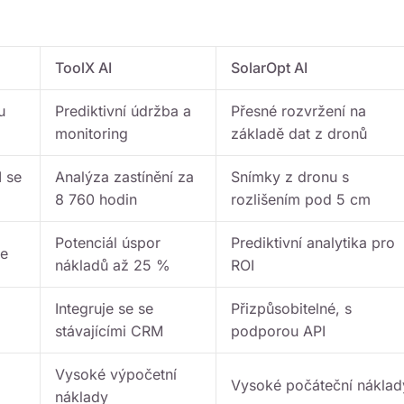
ToolX AI
SolarOpt AI
u
Prediktivní údržba a
Přesné rozvržení na
monitoring
základě dat z dronů
 se
Analýza zastínění za
Snímky z dronu s
8 760 hodin
rozlišením pod 5 cm
Potenciál úspor
Prediktivní analytika pro
se
nákladů až 25 %
ROI
Integruje se se
Přizpůsobitelné, s
stávajícími CRM
podporou API
Vysoké výpočetní
Vysoké počáteční náklad
náklady