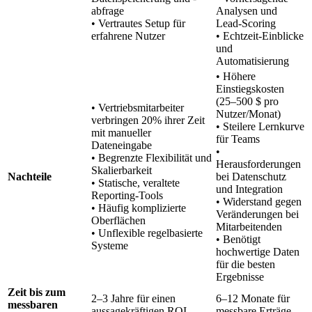
abfrage
Analysen und
• Vertrautes Setup für
Lead-Scoring
erfahrene Nutzer
• Echtzeit-Einblicke
und
Automatisierung
• Höhere
Einstiegskosten
(25–500 $ pro
• Vertriebsmitarbeiter
Nutzer/Monat)
verbringen 20% ihrer Zeit
• Steilere Lernkurve
mit manueller
für Teams
Dateneingabe
•
• Begrenzte Flexibilität und
Herausforderungen
Skalierbarkeit
Nachteile
bei Datenschutz
• Statische, veraltete
und Integration
Reporting-Tools
• Widerstand gegen
• Häufig komplizierte
Veränderungen bei
Oberflächen
Mitarbeitenden
• Unflexible regelbasierte
• Benötigt
Systeme
hochwertige Daten
für die besten
Ergebnisse
Zeit bis zum
2–3 Jahre für einen
6–12 Monate für
messbaren
aussagekräftigen ROI
messbare Erträge