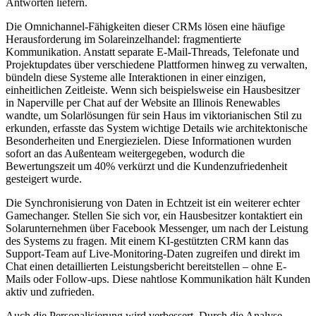
Antworten liefern.
Die Omnichannel-Fähigkeiten dieser CRMs lösen eine häufige
Herausforderung im Solareinzelhandel: fragmentierte
Kommunikation. Anstatt separate E-Mail-Threads, Telefonate und
Projektupdates über verschiedene Plattformen hinweg zu verwalten,
bündeln diese Systeme alle Interaktionen in einer einzigen,
einheitlichen Zeitleiste. Wenn sich beispielsweise ein Hausbesitzer
in Naperville per Chat auf der Website an Illinois Renewables
wandte, um Solarlösungen für sein Haus im viktorianischen Stil zu
erkunden, erfasste das System wichtige Details wie architektonische
Besonderheiten und Energiezielen. Diese Informationen wurden
sofort an das Außenteam weitergegeben, wodurch die
Bewertungszeit um 40% verkürzt und die Kundenzufriedenheit
gesteigert wurde.
Die Synchronisierung von Daten in Echtzeit ist ein weiterer echter
Gamechanger. Stellen Sie sich vor, ein Hausbesitzer kontaktiert ein
Solarunternehmen über Facebook Messenger, um nach der Leistung
des Systems zu fragen. Mit einem KI-gestützten CRM kann das
Support-Team auf Live-Monitoring-Daten zugreifen und direkt im
Chat einen detaillierten Leistungsbericht bereitstellen – ohne E-
Mails oder Follow-ups. Diese nahtlose Kommunikation hält Kunden
aktiv und zufrieden.
Auch die Personalisierung wird verbessert. Durch die Analyse