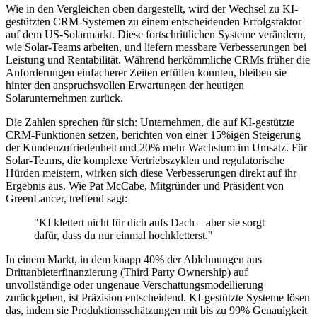
Wie in den Vergleichen oben dargestellt, wird der Wechsel zu KI-
gestützten CRM-Systemen zu einem entscheidenden Erfolgsfaktor
auf dem US-Solarmarkt. Diese fortschrittlichen Systeme verändern,
wie Solar-Teams arbeiten, und liefern messbare Verbesserungen bei
Leistung und Rentabilität. Während herkömmliche CRMs früher die
Anforderungen einfacherer Zeiten erfüllen konnten, bleiben sie
hinter den anspruchsvollen Erwartungen der heutigen
Solarunternehmen zurück.
Die Zahlen sprechen für sich: Unternehmen, die auf KI-gestützte
CRM-Funktionen setzen, berichten von einer 15%igen Steigerung
der Kundenzufriedenheit und 20% mehr Wachstum im Umsatz. Für
Solar-Teams, die komplexe Vertriebszyklen und regulatorische
Hürden meistern, wirken sich diese Verbesserungen direkt auf ihr
Ergebnis aus. Wie Pat McCabe, Mitgründer und Präsident von
GreenLancer, treffend sagt:
"KI klettert nicht für dich aufs Dach – aber sie sorgt
dafür, dass du nur einmal hochkletterst."
In einem Markt, in dem knapp 40% der Ablehnungen aus
Drittanbieterfinanzierung (Third Party Ownership) auf
unvollständige oder ungenaue Verschattungsmodellierung
zurückgehen, ist Präzision entscheidend. KI-gestützte Systeme lösen
das, indem sie Produktionsschätzungen mit bis zu 99% Genauigkeit