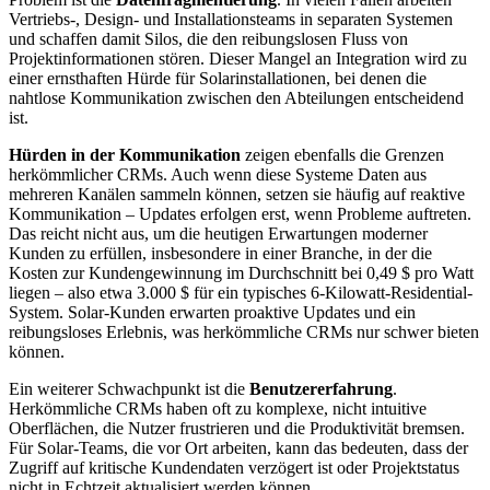
Vertriebs-, Design- und Installationsteams in separaten Systemen
und schaffen damit Silos, die den reibungslosen Fluss von
Projektinformationen stören. Dieser Mangel an Integration wird zu
einer ernsthaften Hürde für Solarinstallationen, bei denen die
nahtlose Kommunikation zwischen den Abteilungen entscheidend
ist.
Hürden in der Kommunikation
zeigen ebenfalls die Grenzen
herkömmlicher CRMs. Auch wenn diese Systeme Daten aus
mehreren Kanälen sammeln können, setzen sie häufig auf reaktive
Kommunikation – Updates erfolgen erst, wenn Probleme auftreten.
Das reicht nicht aus, um die heutigen Erwartungen moderner
Kunden zu erfüllen, insbesondere in einer Branche, in der die
Kosten zur Kundengewinnung im Durchschnitt bei 0,49 $ pro Watt
liegen – also etwa 3.000 $ für ein typisches 6-Kilowatt-Residential-
System. Solar-Kunden erwarten proaktive Updates und ein
reibungsloses Erlebnis, was herkömmliche CRMs nur schwer bieten
können.
Ein weiterer Schwachpunkt ist die
Benutzererfahrung
.
Herkömmliche CRMs haben oft zu komplexe, nicht intuitive
Oberflächen, die Nutzer frustrieren und die Produktivität bremsen.
Für Solar-Teams, die vor Ort arbeiten, kann das bedeuten, dass der
Zugriff auf kritische Kundendaten verzögert ist oder Projektstatus
nicht in Echtzeit aktualisiert werden können.