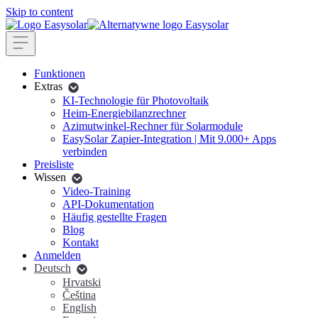
Skip to content
Funktionen
Extras
KI-Technologie für Photovoltaik
Heim-Energiebilanzrechner
Azimutwinkel-Rechner für Solarmodule
EasySolar Zapier-Integration | Mit 9.000+ Apps
verbinden
Preisliste
Wissen
Video-Training
API-Dokumentation
Häufig gestellte Fragen
Blog
Kontakt
Anmelden
Deutsch
Hrvatski
Čeština
English