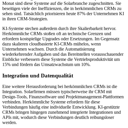
Monat sind diese Systeme auf die Solarbranche zugeschnitten. Sie
beseitigen viele der Ineffizienzen, die in herkömmlichen CRMs zu
sehen sind. Tatsächlich priorisieren heute 87% der Unternehmen KI
in ihren CRM-Strategien.
KI-Systeme stechen außerdem durch ihre Skalierbarkeit hervor.
Herkömmliche CRMs stoßen oft an technische Grenzen und
erfordern kostspielige Upgrades oder Ersetzungen. Im Gegensatz
dazu skalieren cloudbasierte KI-CRMs mühelos, wenn
Unternehmen wachsen. Durch die Automatisierung
wiederkehrender Aufgaben und das Bereitstellen vorausschauender
Einblicke verbessern diese Systeme die Vertriebsproduktivität um
15% und fördern das Umsatzwachstum um 10%.
Integration und Datenqualität
Eine weitere Herausforderung bei herkömmlichen CRMs ist die
Integration. Solarfirmen müssen typischerweise ihr CRM mit
Design-Tools, Finanzsoftware und Projektmanagement-Plattformen
verbinden. Herkömmliche Systeme erfordern für diese
Verbindungen häufig eine individuelle Entwicklung. KI-gestützte
CRMs bringen hingegen zunehmend integrierte Integrationen und
APIs mit, wodurch diese Verbindungen deutlich reibungsloser
werden.