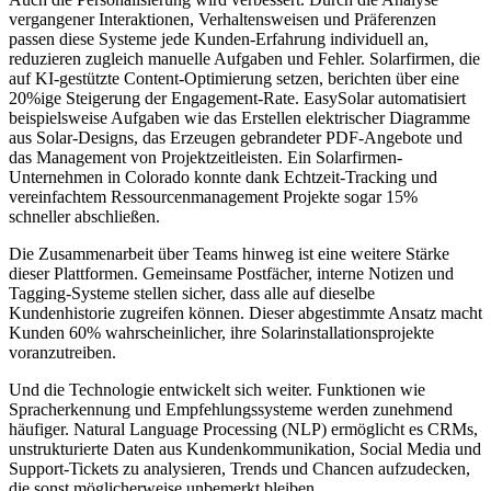
vergangener Interaktionen, Verhaltensweisen und Präferenzen
passen diese Systeme jede Kunden-Erfahrung individuell an,
reduzieren zugleich manuelle Aufgaben und Fehler. Solarfirmen, die
auf KI-gestützte Content-Optimierung setzen, berichten über eine
20%ige Steigerung der Engagement-Rate. EasySolar automatisiert
beispielsweise Aufgaben wie das Erstellen elektrischer Diagramme
aus Solar-Designs, das Erzeugen gebrandeter PDF-Angebote und
das Management von Projektzeitleisten. Ein Solarfirmen-
Unternehmen in Colorado konnte dank Echtzeit-Tracking und
vereinfachtem Ressourcenmanagement Projekte sogar 15%
schneller abschließen.
Die Zusammenarbeit über Teams hinweg ist eine weitere Stärke
dieser Plattformen. Gemeinsame Postfächer, interne Notizen und
Tagging-Systeme stellen sicher, dass alle auf dieselbe
Kundenhistorie zugreifen können. Dieser abgestimmte Ansatz macht
Kunden 60% wahrscheinlicher, ihre Solarinstallationsprojekte
voranzutreiben.
Und die Technologie entwickelt sich weiter. Funktionen wie
Spracherkennung und Empfehlungssysteme werden zunehmend
häufiger. Natural Language Processing (NLP) ermöglicht es CRMs,
unstrukturierte Daten aus Kundenkommunikation, Social Media und
Support-Tickets zu analysieren, Trends und Chancen aufzudecken,
die sonst möglicherweise unbemerkt bleiben.