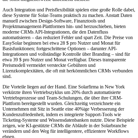
Auch Integration und Preisflexibilität spielen eine große Rolle dabei,
diese Systeme für Solar-Teams praktisch zu machen. Anstatt Daten
manuell zwischen Design-Software, Finanztools und
Projektmanagement-Plattformen hin- und herzuschieben, bieten
moderne CRMs API-Integrationen, die den Datenfluss
automatisieren – das reduziert Fehler und spart Zeit. Die Preise von
EasySolar beginnen bei etwa 28 $ pro Nutzer und Monat für
Basisfunktionen; fortgeschrittene Optionen – darunter API-
Integrationen und vollständige Kontrolle über Branding – sind für
etwa 39 $ pro Nutzer und Monat verfügbar. Dieses transparente
Preismodell vermeidet versteckte Gebühren und
Lizenzkomplexitäten, die oft mit herkömmlichen CRMs verbunden
sind.
Die Vorteile liegen auf der Hand. Eine Solarfirma in New York
verkürzte ihren Vertriebszyklus um 20% durch automatisierte
Vertriebsprozesse und Team-Schulungen, die über ihre CRM-
Plattform bereitgestellt wurden. Gleichzeitig verzeichnete ein
Unternehmen mit Sitz in Seattle eine 40%ige Verbesserung der
Kundenzufriedenheit, indem es integrierte Support-Tools wie
Ticketing-Systeme und Wissensdatenbanken nutzte. Diese Beispiele
zeigen, wie KI-gestützte CRMs die Abläufe in der Solarbranche
verändern und den Weg für intelligentere, effizientere Workflows
ebnen.