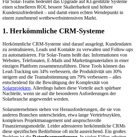
Für Solar-Teams bedeutet das Upgrade auf KI-gestützte Systeme
einen schnelleren ROI, bessere Skalierbarkeit und höhere
Kundenzufriedenheit – und damit einen echten Wendepunkt in
einem zunehmend wettbewerbsintensiven Markt.
1. Herkömmliche CRM-Systeme
Herkömmliche CRM-Systeme sind darauf ausgelegt, Kundendaten
zu zentralisieren, Leads und Kontakte zu verwalten und Follow-ups
zu automatisieren. Für Solar-Teams heißt das: Informationen von
Websites, Telefonaten, E-Mails und Marketingmaterialien in einer
einzigen Plattform zusammenzuführen. Diese Tools können das
Lead-Tracking um 34% verbessern, die Produktivität um 30%
steigern und die Teamabstimmung um 79% verbessern – alles
entscheidend für die Bewältigung der Komplexität von
Solarprojekten
. Allerdings haben diese Vorteile auch spürbare
Nachteile, wenn sie auf die besonderen Anforderungen der
Solarbranche angewendet werden.
Solarunternehmen stehen vor Herausforderungen, die sie von
anderen Branchen unterscheiden, etwa lange Vertriebszyklen,
komplexes Projektmanagement und anspruchsvolle
Finanzierungsmodelle. Leider adressieren herkömmliche CRMs
diese spezifischen Bedürfnisse oft nicht ausreichend. Ein großes
Problem ist die
Datenfragmentierung
. In vielen Fällen arbeiten