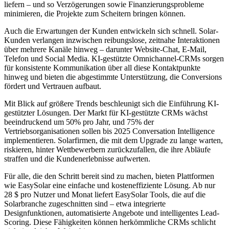
liefern – und so Verzögerungen sowie Finanzierungsprobleme
minimieren, die Projekte zum Scheitern bringen können.
Auch die Erwartungen der Kunden entwickeln sich schnell. Solar-
Kunden verlangen inzwischen reibungslose, zeitnahe Interaktionen
über mehrere Kanäle hinweg – darunter Website-Chat, E-Mail,
Telefon und Social Media. KI-gestützte Omnichannel-CRMs sorgen
für konsistente Kommunikation über all diese Kontaktpunkte
hinweg und bieten die abgestimmte Unterstützung, die Conversions
fördert und Vertrauen aufbaut.
Mit Blick auf größere Trends beschleunigt sich die Einführung KI-
gestützter Lösungen. Der Markt für KI-gestützte CRMs wächst
beeindruckend um 50% pro Jahr, und 75% der
Vertriebsorganisationen sollen bis 2025 Conversation Intelligence
implementieren. Solarfirmen, die mit dem Upgrade zu lange warten,
riskieren, hinter Wettbewerbern zurückzufallen, die ihre Abläufe
straffen und die Kundenerlebnisse aufwerten.
Für alle, die den Schritt bereit sind zu machen, bieten Plattformen
wie EasySolar eine einfache und kosteneffiziente Lösung. Ab nur
28 $ pro Nutzer und Monat liefert EasySolar Tools, die auf die
Solarbranche zugeschnitten sind – etwa integrierte
Designfunktionen, automatisierte Angebote und intelligentes Lead-
Scoring. Diese Fähigkeiten können herkömmliche CRMs schlicht