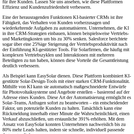
für ihre Kunden. Lassen Sie uns ansehen, wie diese Plattformen
Effizienz und Kundenzufriedenheit verbessern.
Eine der herausragenden Funktionen KI-basierter CRMs ist ihre
Fähigkeit, das Verhalten von Kunden vorherzusagen und
wiederkehrende Aufgaben zu automatisieren. Unternehmen, die KI
in ihre CRM-Strategien einbauen, können beispielsweise Vertriebs-
und Marketingkosten um bis zu 30% senken. Salesforce berichtete
sogar über eine 25%ige Steigerung der Vertriebsproduktivität nach
der Einführung KI-gestützter Tools. Für Solarfirmen, die häufig mit
komplexen Vertriebszyklen und Interaktionen mit mehreren
Beteiligten zu tun haben, können diese Vorteile die Gesamtleistung
deutlich verbessern.
Als Beispiel kann EasySolar dienen. Diese Plattform kombiniert KI-
gestützte Solar-Design-Tools mit einer starken CRM-Funktionalität.
Mithilfe von KI kann sie automatisch maßgeschneiderte Entwürfe
für Photovoltaiksysteme und Angebote erstellen – basierend auf der
Adresse eines Kunden. Diese Art der Automatisierung ermöglicht es
Solar-Teams, Anfragen sofort zu beantworten – ein entscheidender
Faktor, um potenzielle Kunden zu halten. Tatsächlich kann eine
Rückmeldung innerhalb einer Minute die Wahrscheinlichkeit, einen
Verkauf abzuschließen, um erstaunliche 391% erhöhen. Mit dem
Ansatz von EasySolar konnten Unternehmen nachweislich bis zu
80% mehr Leads halten, indem sie schnelle, individuell passende