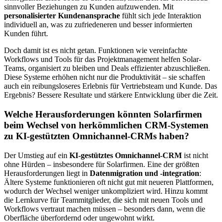
sinnvoller Beziehungen zu Kunden aufzuwenden. Mit
personalisierter Kundenansprache
fühlt sich jede Interaktion
individuell an, was zu zufriedeneren und besser informierten
Kunden führt.
Doch damit ist es nicht getan. Funktionen wie vereinfachte
Workflows und Tools für das Projektmanagement helfen Solar-
Teams, organisiert zu bleiben und Deals effizienter abzuschließen.
Diese Systeme erhöhen nicht nur die Produktivität – sie schaffen
auch ein reibungsloseres Erlebnis für Vertriebsteam und Kunde. Das
Ergebnis? Bessere Resultate und stärkere Entwicklung über die Zeit.
Welche Herausforderungen könnten Solarfirmen
beim Wechsel von herkömmlichen CRM-Systemen
zu KI-gestützten Omnichannel-CRMs haben?
Der Umstieg auf ein
KI-gestütztes Omnichannel-CRM
ist nicht
ohne Hürden – insbesondere für Solarfirmen. Eine der größten
Herausforderungen liegt in
Datenmigration und -integration
:
Ältere Systeme funktionieren oft nicht gut mit neueren Plattformen,
wodurch der Wechsel weniger unkompliziert wird. Hinzu kommt
die Lernkurve für Teammitglieder, die sich mit neuen Tools und
Workflows vertraut machen müssen – besonders dann, wenn die
Oberfläche überfordernd oder ungewohnt wirkt.