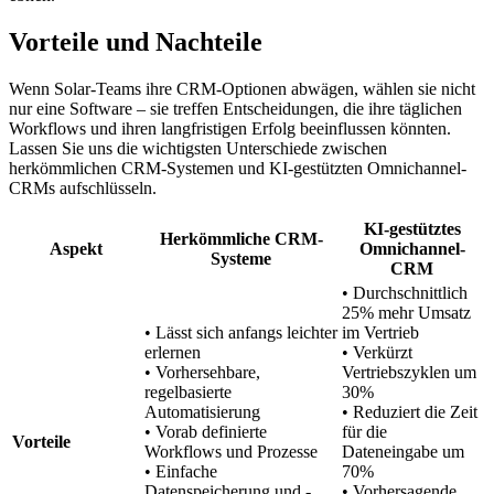
Vorteile und Nachteile
Wenn Solar-Teams ihre CRM-Optionen abwägen, wählen sie nicht
nur eine Software – sie treffen Entscheidungen, die ihre täglichen
Workflows und ihren langfristigen Erfolg beeinflussen könnten.
Lassen Sie uns die wichtigsten Unterschiede zwischen
herkömmlichen CRM-Systemen und KI-gestützten Omnichannel-
CRMs aufschlüsseln.
KI-gestütztes
Herkömmliche CRM-
Aspekt
Omnichannel-
Systeme
CRM
• Durchschnittlich
25% mehr Umsatz
• Lässt sich anfangs leichter
im Vertrieb
erlernen
• Verkürzt
• Vorhersehbare,
Vertriebszyklen um
regelbasierte
30%
Automatisierung
• Reduziert die Zeit
• Vorab definierte
für die
Vorteile
Workflows und Prozesse
Dateneingabe um
• Einfache
70%
Datenspeicherung und -
• Vorhersagende