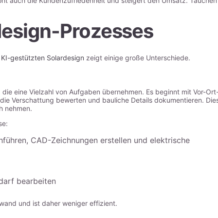
höht auch die Kundenzufriedenheit und steigert den Umsatz. Tauchen
design-Prozesses
m
KI-gestützten Solardesign
zeigt einige große Unterschiede.
, die eine Vielzahl von Aufgaben übernehmen. Es beginnt mit Vor-Ort
ie Verschattung bewerten und bauliche Details dokumentieren. Die
ch nehmen.
se:
führen, CAD-Zeichnungen erstellen und elektrische
darf bearbeiten
wand und ist daher weniger effizient.