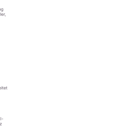
ng
er,
itet
I-
nz