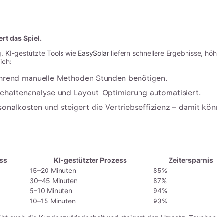
rt das Spiel.
g. KI-gestützte Tools wie
EasySolar
liefern schnellere Ergebnisse, hö
ich:
während manuelle Methoden Stunden benötigen.
e Schattenanalyse und Layout-Optimierung automatisiert.
sonalkosten und steigert die Vertriebseffizienz – damit kö
ss
KI-gestützter Prozess
Zeitersparnis
15–20 Minuten
85%
30–45 Minuten
87%
5–10 Minuten
94%
10–15 Minuten
93%