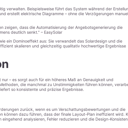
g verwalten. Beispielsweise führt das System während der Erstellu
nd erstellt elektrische Diagramme – ohne die Verzögerungen manuell
dien zeigen, dass die Automatisierung der Angebotsgenerierung die
mens deutlich senkt." – EasySolar
 wie ein Dominoeffekt aus: Sie verwandelt das Solardesign und die
izient skalieren und gleichzeitig qualitativ hochwertige Ergebnisse
on
t nur – es sorgt auch für ein höheres Maß an Genauigkeit und
en Methoden, die manchmal zu Unstimmigkeiten führen können, verarbe
iefert so konsistente und präzise Ergebnisse.
orderungen zurück, wenn es um Verschattungsbewertungen und die
können dazu führen, dass der finale Layout-Plan ineffizient wird. K
 eingehend analysieren, Fehler reduzieren und die Design-Konsiste