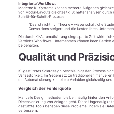
Integrierte Workflows
Moderne KI-Systeme können mehrere Aufgaben gleichzeiti
von Modul-Layouts gleichzeitig Schattenanalysen durch u
Schritt-für-Schritt-Prozesse.
"Das ist nicht nur Theorie – wissenschaftliche Stu
Conversions steigert und die Kosten Ihres Unterneh
Die durch KI-Automatisierung eingesparte Zeit wirkt sich
Vertriebs-Workflows. Unternehmen können ihren Betrieb eff
beibehalten.
Qualität und Präzisi
KI-gestütztes Solardesign beschleunigt den Prozess nich
Verlässlichkeit. Im Gegensatz zu traditionellen manuell
die Automatisierung komplexe Variablen gleichzeitig und l
Vergleich der Fehlerquote
Manuelle Designmethoden bleiben häufig hinter den Anf
Dimensionierung von Anlagen geht. Diese Ungenauigkeiten 
gestützte Tools beheben diese Probleme, indem sie Daten
verbessern.