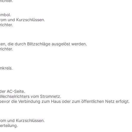
ichter.
ymbol.
trom und Kurzschlüssen.
ichter.
n, die durch Blitzschläge ausgelöst werden.
ichter.
mkreis.
der AC-Seite.
 Wechselrichters vom Stromnetz.
 bevor die Verbindung zum Haus oder zum öffentlichen Netz erfolgt.
rom und Kurzschlüssen.
rteilung.