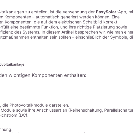
ltaikanlagen zu erstellen, ist die Verwendung der
EasySolar
-App, mi
ichen Komponenten – automatisch generiert werden können. Eine
en Komponenten, die auf dem elektrischen Schaltbild korrekt
üllt eine bestimmte Funktion, und ihre richtige Platzierung sowie
ffizienz des Systems. In diesem Artikel besprechen wir, wie man eine
tzmaßnahmen enthalten sein sollten – einschließlich der Symbole, d
ovoltaikanlage
nden wichtigen Komponenten enthalten:
 die Photovoltaikmodule darstellen.
 Module sowie ihre Anschlussart an (Reihenschaltung, Parallelschalt
eichstrom (DC).
chnung.