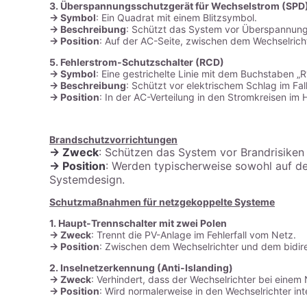
3. Überspannungsschutzgerät für Wechselstrom (SPD
-> Symbol
: Ein Quadrat mit einem Blitzsymbol.
-> Beschreibung
: Schützt das System vor Überspannung
-> Position
: Auf der AC-Seite, zwischen dem Wechselrich
5. Fehlerstrom-Schutzschalter (RCD)
-> Symbol
: Eine gestrichelte Linie mit dem Buchstaben „R
-> Beschreibung
: Schützt vor elektrischem Schlag im Fa
-> Position
: In der AC-Verteilung in den Stromkreisen im 
Brandschutzvorrichtungen
-> Zweck
: Schützen das System vor Brandrisiken i
-> Position
: Werden typischerweise sowohl auf de
Systemdesign.
Schutzmaßnahmen für netzgekoppelte Systeme
1. Haupt-Trennschalter mit zwei Polen
-> Zweck
: Trennt die PV-Anlage im Fehlerfall vom Netz.
-> Position
: Zwischen dem Wechselrichter und dem bidir
2. Inselnetzerkennung (Anti-Islanding)
-> Zweck
: Verhindert, dass der Wechselrichter bei einem 
-> Position
: Wird normalerweise in den Wechselrichter inte