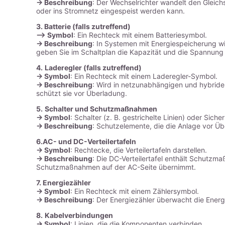
-> Beschreibung
: Der Wechselrichter wandelt den Gleic
oder ins Stromnetz eingespeist werden kann.
3.
Batterie (falls zutreffend)
–
> Symbol
: Ein Rechteck mit einem Batteriesymbol.
-> Beschreibung
: In Systemen mit Energiespeicherung wi
geben Sie im Schaltplan die Kapazität und die Spannung 
4.
Laderegler (falls zutreffend)
-> Symbol
: Ein Rechteck mit einem Laderegler-Symbol.
-> Beschreibung
: Wird in netzunabhängigen und hybride
schützt sie vor Überladung.
5.
Schalter und Schutzmaßnahmen
->
Symbol
: Schalter (z. B. gestrichelte Linien) oder Siche
-> Beschreibung
: Schutzelemente, die die Anlage vor Ü
6.
AC- und DC-Verteilertafeln
->
Symbol
: Rechtecke, die Verteilertafeln darstellen.
-> Beschreibung
: Die DC-Verteilertafel enthält Schutzm
Schutzmaßnahmen auf der AC-Seite übernimmt.
7.
Energiezähler
->
Symbol
: Ein Rechteck mit einem Zählersymbol.
-> Beschreibung
: Der Energiezähler überwacht die Ener
8.
Kabelverbindungen
-> Symbol
: Linien, die die Komponenten verbinden.