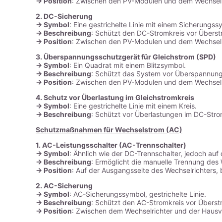
-> Position
: Zwischen den PV-Modulen und dem Wechselr
2. DC-Sicherung
-> Symbol
: Eine gestrichelte Linie mit einem Sicherungss
-> Beschreibung
: Schützt den DC-Stromkreis vor Übers
-> Position
: Zwischen den PV-Modulen und dem Wechselr
3. Überspannungsschutzgerät für Gleichstrom (SPD)
-> Symbol
: Ein Quadrat mit einem Blitzsymbol.
-> Beschreibung
: Schützt das System vor Überspannunge
-> Position
: Zwischen den PV-Modulen und dem Wechselr
4. Schutz vor Überlastung im Gleichstromkreis
->
Symbol
: Eine gestrichelte Linie mit einem Kreis.
-> Beschreibung
: Schützt vor Überlastungen im DC-Stro
Schutzmaßnahmen für Wechselstrom (AC)
1. AC-Leistungsschalter (AC-Trennschalter)
-> Symbol
: Ähnlich wie der DC-Trennschalter, jedoch auf 
-> Beschreibung
: Ermöglicht die manuelle Trennung des
-> Position
: Auf der Ausgangsseite des Wechselrichters,
2. AC-Sicherung
->
Symbol
: AC-Sicherungssymbol, gestrichelte Linie.
-> Beschreibung
: Schützt den AC-Stromkreis vor Überst
-> Position
: Zwischen dem Wechselrichter und der Hausve