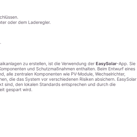
chlüssen.
hter oder dem Laderegler.
.
taikanlagen zu erstellen, ist die Verwendung der
EasySolar
-App. Sie
en Komponenten und Schutzmaßnahmen enthalten. Beim Entwurf eines
end, alle zentralen Komponenten wie PV-Module, Wechselrichter,
hen, die das System vor verschiedenen Risiken absichern. EasySolar
ekt sind, den lokalen Standards entsprechen und durch die
eit gespart wird.