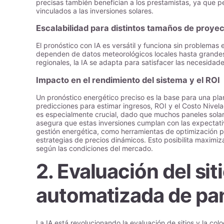
precisas también benefician a los prestamistas, ya que p
vinculados a las inversiones solares.
Escalabilidad para distintos tamaños de proye
El pronóstico con IA es versátil y funciona sin problemas
dependen de datos meteorológicos locales hasta grandes 
regionales, la IA se adapta para satisfacer las necesidad
Impacto en el rendimiento del sistema y el ROI
Un pronóstico energético preciso es la base para una plan
predicciones para estimar ingresos, ROI y el Costo Nivela
es especialmente crucial, dado que muchos paneles solar
asegura que estas inversiones cumplan con las expectat
gestión energética, como herramientas de optimización po
estrategias de precios dinámicos. Esto posibilita maximiz
según las condiciones del mercado.
2. Evaluación del sit
automatizada de pa
La IA está revolucionando la evaluación de sitios y la col