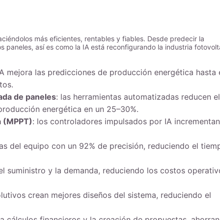
aciéndolos más eficientes, rentables y fiables. Desde predecir la
 paneles, así es como la IA está reconfigurando la industria fotovolt
 IA mejora las predicciones de producción energética hasta 
tos.
zada de paneles
: las herramientas automatizadas reducen el
producción energética en un 25–30%.
a (MPPT)
: los controladores impulsados por IA incrementan
allas del equipo con un 92% de precisión, reduciendo el tiem
a el suministro y la demanda, reduciendo los costos operativ
olutivos crean mejores diseños del sistema, reduciendo el
a cálculos financieros y la creación de propuestas, ahorra