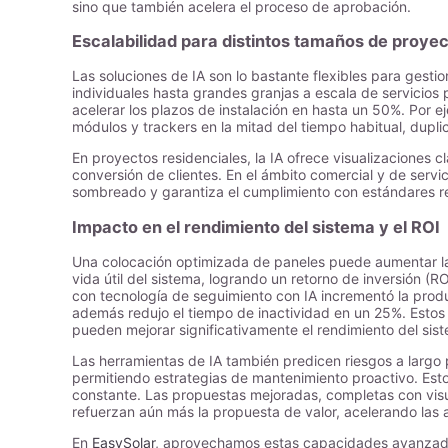
sino que también acelera el proceso de aprobación.
Escalabilidad para distintos tamaños de proye
Las soluciones de IA son lo bastante flexibles para gesti
individuales hasta grandes granjas a escala de servicios 
acelerar los plazos de instalación en hasta un 50%. Por 
módulos y trackers en la mitad del tiempo habitual, dupli
En proyectos residenciales, la IA ofrece visualizaciones 
conversión de clientes. En el ámbito comercial y de servi
sombreado y garantiza el cumplimiento con estándares re
Impacto en el rendimiento del sistema y el ROI
Una colocación optimizada de paneles puede aumentar la
vida útil del sistema, logrando un retorno de inversión (R
con tecnología de seguimiento con IA incrementó la pro
además redujo el tiempo de inactividad en un 25%. Estos 
pueden mejorar significativamente el rendimiento del sis
Las herramientas de IA también predicen riesgos a largo 
permitiendo estrategias de mantenimiento proactivo. Esto
constante. Las propuestas mejoradas, completas con visual
refuerzan aún más la propuesta de valor, acelerando las 
En
EasySolar
, aprovechamos estas capacidades avanzadas 