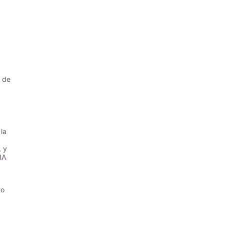
s de
la
, y
IA
to