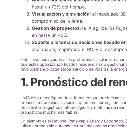
hasta un 72% del tiempo.
Visualización y simulación
: el modelado 3D 
compromiso del cliente.
Gestión de proyectos
: la IA agiliza los flu
en hasta un 40%.
Soporte a la toma de decisiones basado en
accionable, mejorando el ROI y el desempeñ
Estos avances ayudan a los profesionales solares a ahorr
que estés optimizando tejados residenciales o gestionando
revolucionando cada etapa del ciclo de vida de la energía
1. Pronóstico del re
La IA está reconfigurando la forma en que predecimos la
pronóstico tradicionales suelen quedarse cortos, con már
de satélites, registros meteorológicos y métricas de rend
pronósticos mucho más fiables.
Un ejemplo es el National Renewable Energy Laboratory (
utiliza aprendizaje automático para mejorar las prediccio