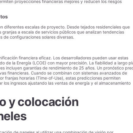
ermiten proyecciones financieras mejores y reducen los riesgos
ctos
 en diferentes escalas de proyecto. Desde tejados residenciales que
granjas a escala de servicios públicos que analizan tendencias
es de configuraciones solares diversas.
ificación financiera eficaz. Los desarrolladores pueden usar estas
do de la Energía (LCOE) con mayor precisión. La fiabilidad a largo p
es incluyen garantías de rendimiento de 25 años. Un pronóstico pre
ivas financieras. Cuando se combinan con sistemas avanzados de
r franjas horarias (Time-of-Use), estas predicciones permiten
ar los ingresos ajustando las ventas de energía y el almacenamiento
io y colocación
neles
ocación de paneles al utilizar una combinación de visión por