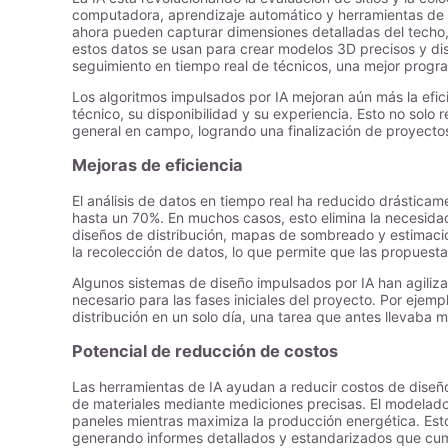
computadora, aprendizaje automático y herramientas de 
ahora pueden capturar dimensiones detalladas del techo,
estos datos se usan para crear modelos 3D precisos y di
seguimiento en tiempo real de técnicos, una mejor progr
Los algoritmos impulsados por IA mejoran aún más la efic
técnico, su disponibilidad y su experiencia. Esto no solo
general en campo, logrando una finalización de proyecto
Mejoras de eficiencia
El análisis de datos en tiempo real ha reducido drástica
hasta un 70%. En muchos casos, esto elimina la necesidad 
diseños de distribución, mapas de sombreado y estimac
la recolección de datos, lo que permite que las propuestas
Algunos sistemas de diseño impulsados por IA han agiliz
necesario para las fases iniciales del proyecto. Por ejem
distribución en un solo día, una tarea que antes llevaba
Potencial de reducción de costos
Las herramientas de IA ayudan a reducir costos de diseño 
de materiales mediante mediciones precisas. El modelado
paneles mientras maximiza la producción energética. Est
generando informes detallados y estandarizados que cump