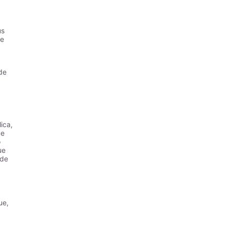
us
de
de
ica,
ue
o
ue
 de
ue,