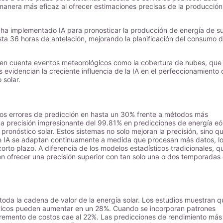
 manera más eficaz al ofrecer estimaciones precisas de la producción
 ha implementado IA para pronosticar la producción de energía de s
sta 36 horas de antelación, mejorando la planificación del consumo 
ne en cuenta eventos meteorológicos como la cobertura de nubes, que
 evidencian la creciente influencia de la IA en el perfeccionamiento 
 solar.
los errores de predicción en hasta un 30% frente a métodos más
 precisión impresionante del 99.81% en predicciones de energía eól
pronóstico solar. Estos sistemas no solo mejoran la precisión, sino q
de IA se adaptan continuamente a medida que procesan más datos, l
rto plazo. A diferencia de los modelos estadísticos tradicionales, q
en ofrecer una precisión superior con tan solo una o dos temporadas
toda la cadena de valor de la energía solar. Los estudios muestran q
rgéticos pueden aumentar en un 28%. Cuando se incorporan patrones
ncremento de costos cae al 22%. Las predicciones de rendimiento más