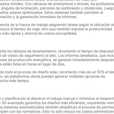
datos móviles. Con cámaras de smartphone o drones, los profesiona
 ángulos de inclinación, patrones de sombreado y obstáculos. Luego
seños solares optimizados. Estos sistemas también permiten el
amación y la generación inmediata de informes.
iencia de la fuerza de trabajo asignando tareas según la ubicación d
 reduce el tiempo de viaje, sino que también impulsa la productividad
s más rápida y ahorros de costos perceptibles.
mente los tiempos de levantamiento, recortando el tiempo de respuest
de visitas de seguimiento al sitio. Los informes detallados, que incl
iones de producción energética, se generan inmediatamente despué
 estén listas en horas en lugar de días.
ado todo el proceso de diseño solar, recortando más de un 50% el ti
plo, las plataformas ahora pueden generar múltiples opciones de
 mucho más tiempo.
y planificación al disminuir el trabajo manual y minimizar el desperd
 3D avanzado garantiza los diseños más eficientes, requiriendo me
os sistemas automatizados también simplifican el proceso de permis
len con las normativas. Esto no solo reduce los costos administrati