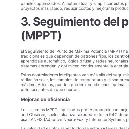
paneles optimizados. Al automatizar y simplificar estos 
proyectos más rápido, reducir costos y mejorar la producc
3. Seguimiento del 
(MPPT)
El Seguimiento del Punto de Máxima Potencia (MPPT) ha d
tradicionales que dependen de patrones fijos, los
contro
aprendizaje automático, lógica difusa y redes neuronales
sistemas aprendan y optimicen continuamente la energía e
Estos controladores inteligentes van más allá del seguim
radiación solar, los cambios de temperatura y el sombrea
máximo. Además, pueden predecir condiciones óptimas d
potencia antes de que ocurran.
Mejoras de eficiencia
Los sistemas MPPT impulsados por IA proporcionan mejor
and Observe, suelen alcanzar alrededor de un 94% de prec
usan ANFIS (Adaptive Neuro-Fuzzy Inference System), pu
La velocidad es otro aspecto donde estos sistemas dest