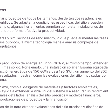
ctos
onar proyectos de todos los tamaños, desde tejados residenciales
públicos. Se adaptan a condiciones específicas del sitio y pueden
ejemplo, algunas herramientas permiten completar instalaciones de
cando de forma efectiva la productividad.
claras y simulaciones de rendimiento, lo que puede aumentar las tasa
cios públicos, la misma tecnología maneja análisis complejos de
gulatorios.
 producción de energía en un 25–30% y, al mismo tiempo, extender 
OI) más sólido. Por ejemplo, una instalación solar en España equipada
ducción energética de 150 GWh a casi 195 GWh, un aumento del 30%
resultados muestran cómo las evaluaciones del sitio impulsadas por 
tema.
plazo, como el desgaste de materiales y factores ambientales,
 ayuda a extender la vida útil del sistema y a asegurar un rendimien
es detallados, análisis del sitio precisos y modelos financieros,
aprobaciones de proyectos y la financiación.
de IA para ofrecer evaluaciones del sitio precisas y diseños de