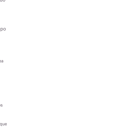
ipo
ea
os
 que