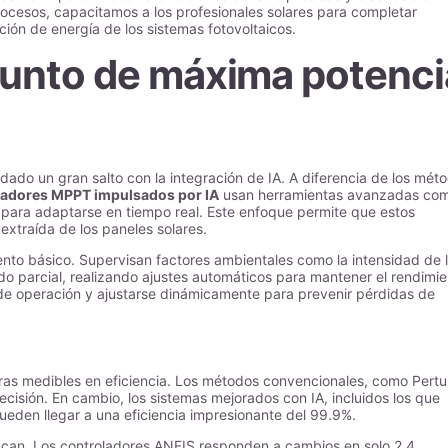
procesos, capacitamos a los profesionales solares para completar
ión de energía de los sistemas fotovoltaicos.
punto de máxima potenci
ado un gran salto con la integración de IA. A diferencia de los mét
ladores MPPT impulsados por IA
usan herramientas avanzadas co
 para adaptarse en tiempo real. Este enfoque permite que estos
xtraída de los paneles solares.
iento básico. Supervisan factores ambientales como la intensidad de 
do parcial, realizando ajustes automáticos para mantener el rendimi
e operación y ajustarse dinámicamente para prevenir pérdidas de
as medibles en eficiencia. Los métodos convencionales, como Pertu
isión. En cambio, los sistemas mejorados con IA, incluidos los que
eden llegar a una eficiencia impresionante del 99.9%.
acan. Los controladores ANFIS responden a cambios en solo 2.4