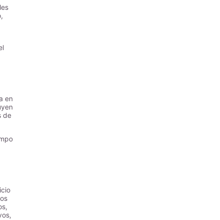
les
,
el
a en
uyen
s de
empo
icio
nos
os,
vos,