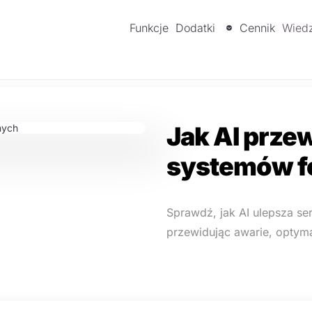
Funkcje
Dodatki
Cennik
Wied
Jak AI prze
systemów f
Sprawdź, jak AI ulepsza se
przewidując awarie, optym