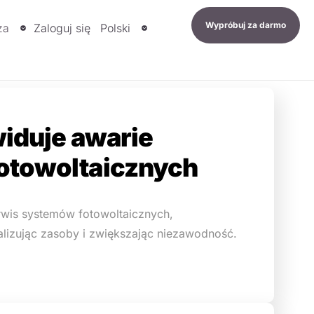
Wypróbuj za darmo
za
Zaloguj się
Polski
widuje awarie
otowoltaicznych
rwis systemów fotowoltaicznych,
alizując zasoby i zwiększając niezawodność.