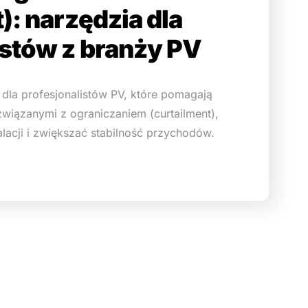
): narzędzia dla
istów z branży PV
dla profesjonalistów PV, które pomagają
wiązanymi z ograniczaniem (curtailment),
alacji i zwiększać stabilność przychodów.