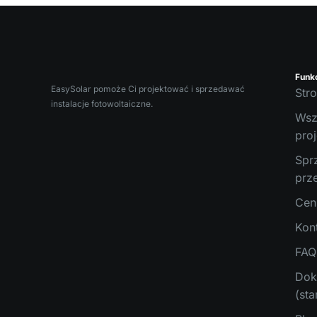
Funk
EasySolar pomoże Ci projektować i sprzedawać
Str
instalacje fotowoltaiczne.
Wsz
pro
Spr
prz
Cen
Kon
FAQ
Dok
(sta