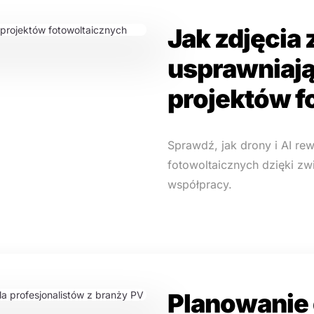
Jak zdjęcia
usprawniaj
projektów f
Sprawdź, jak drony i AI re
fotowoltaicznych dzięki zw
współpracy.
Planowanie