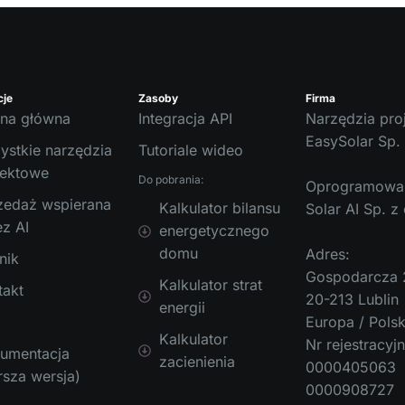
cje
Zasoby
Firma
ona główna
Integracja API
Narzędzia pro
EasySolar Sp. 
ystkie narzędzia
Tutoriale wideo
jektowe
Do pobrania:
Oprogramowani
zedaż wspierana
Kalkulator bilansu
Solar AI Sp. z 
ez AI
energetycznego
domu
Adres:
nik
Gospodarcza 
Kalkulator strat
takt
20-213 Lublin
energii
Europa / Pols
Kalkulator
Nr rejestracyjn
umentacja
zacienienia
0000405063
rsza wersja)
0000908727