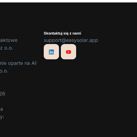
Skontaktuj się z nami
jektowe
support@easysolar.app
z o.o.
e oparte na AI:
o.o.
26
ka
y: