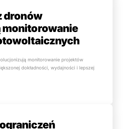
 z dronów
ą monitorowanie
otowoltaicznych
wolucjonizują monitorowanie projektów
iększonej dokładności, wydajności i lepszej
 ograniczeń