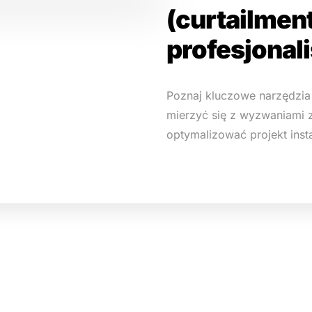
(curtailment
profesjonal
Poznaj kluczowe narzędzia 
mierzyć się z wyzwaniami z
optymalizować projekt inst