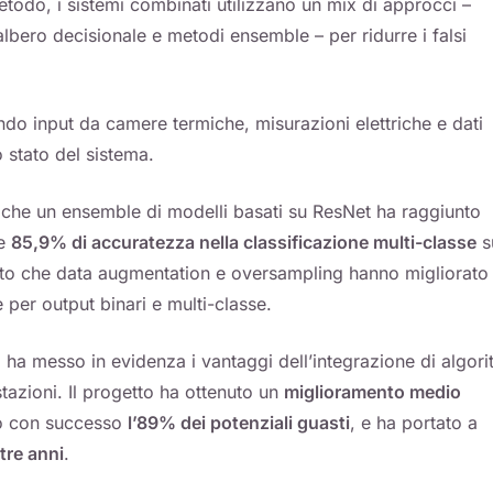
metodo, i sistemi combinati utilizzano un mix di approcci –
lbero decisionale e metodi ensemble – per ridurre i falsi
ndo input da camere termiche, misurazioni elettriche e dati
o stato del sistema.
 che un ensemble di modelli basati su ResNet ha raggiunto
e
85,9% di accuratezza nella classificazione multi-classe
s
rato che data augmentation e oversampling hanno migliorato
 per output binari e multi-classe.
 ha messo in evidenza i vantaggi dell’integrazione di algori
tazioni. Il progetto ha ottenuto un
miglioramento medio
o con successo
l’89% dei potenziali guasti
, e ha portato a
 tre anni
.