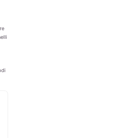
re
elli
odi