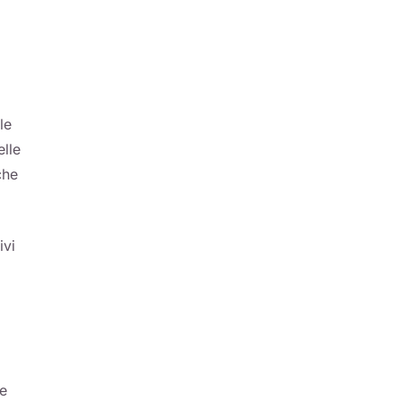
le
elle
che
ivi
le