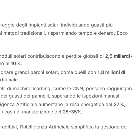
oraggio degli impianti solari individuando guasti più
i metodi tradizionali, risparmiando tempo e denaro. Ecco
i moduli solari contribuiscono a perdite globali di
2,5 miliardi 
no al
10%
.
zionare grandi parchi solari, come quelli con
1,8 milioni di
tificiale.
elli di machine learning, come le CNN, possono raggiunger
dei guasti dei pannelli, superando le ispezioni manuali.
telligenza Artificiale aumentano la resa energetica del
27%
,
 i costi di manutenzione del
25–35%
.
dittivi, l’Intelligenza Artificiale semplifica la gestione dei