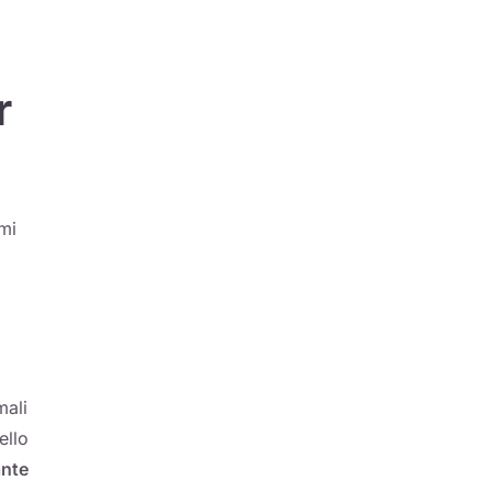
r
emi
o
mali
ello
ante