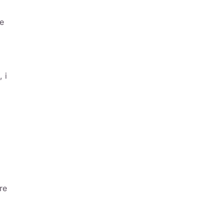
le
 i
re