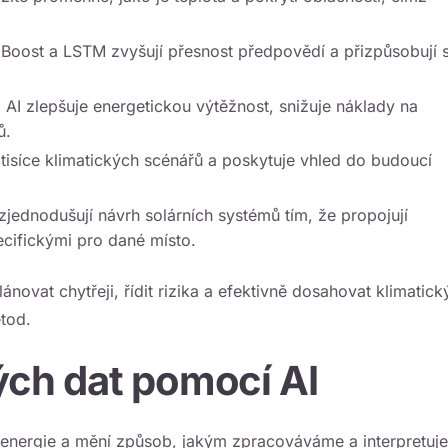
GBoost a LSTM zvyšují přesnost předpovědí a přizpůsobují 
AI zlepšuje energetickou výtěžnost, snižuje náklady na
ů.
e tisíce klimatických scénářů a poskytuje vhled do budoucí
zjednodušují návrh solárních systémů tím, že propojují
cifickými pro dané místo.
novat chytřeji, řídit rizika a efektivně dosahovat klimatick
tod.
ých dat pomocí AI
ní energie a mění způsob, jakým zpracováváme a interpretuj