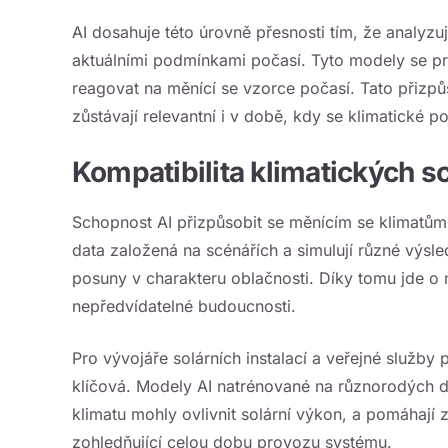
AI dosahuje této úrovně přesnosti tím, že analyzu
aktuálními podmínkami počasí. Tyto modely se p
reagovat na měnící se vzorce počasí. Tato přizp
zůstávají relevantní i v době, kdy se klimatické p
Kompatibilita klimatických s
Schopnost AI přizpůsobit se měnícím se klimatům 
data založená na scénářích a simulují různé výsl
posuny v charakteru oblačnosti. Díky tomu jde o 
nepředvídatelné budoucnosti.
Pro vývojáře solárních instalací a veřejné služby p
klíčová. Modely AI natrénované na různorodých
klimatu mohly ovlivnit solární výkon, a pomáhají
zohledňující celou dobu provozu systému.