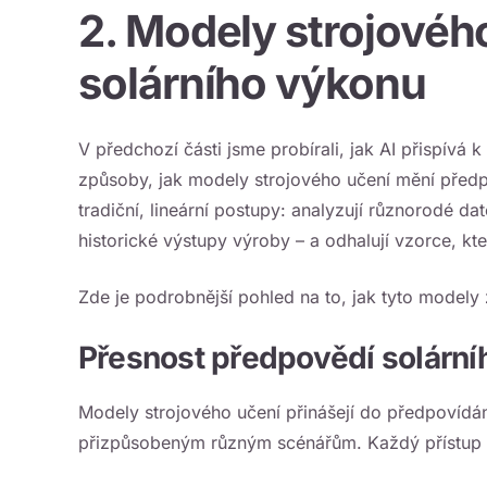
2. Modely strojovéh
solárního výkonu
V předchozí části jsme probírali, jak AI přispívá
způsoby, jak modely strojového učení mění předpo
tradiční, lineární postupy: analyzují různorodé da
historické výstupy výroby – a odhalují vzorce, kt
Zde je podrobnější pohled na to, jak tyto modely 
Přesnost předpovědí solární
Modely strojového učení přinášejí do předpovídá
přizpůsobeným různým scénářům. Každý přístup m