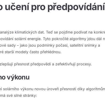
o učení pro předpovídání
 k analýze klimatických dat. Teď se pojďme podívat na konkré
vídání solární energie. Tyto pokročilé algoritmy jdou dál 
tové sady – jako jsou podmínky počasí, satelitní snímky a
eré starší modely často přehlédnou.
zlepšují přesnost předpovědí a zefektivňují procesy.
ho výkonu
ní solárního výkonu novou úroveň přesnosti díky algoritmů
á své silné stránky: