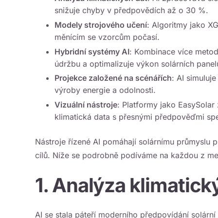
snižuje chyby v předpovědích až o 30 %.
Modely strojového učení
: Algoritmy jako X
měnícím se vzorcům počasí.
Hybridní systémy AI
: Kombinace více metod 
údržbu a optimalizuje výkon solárních panel
Projekce založené na scénářích
: AI simuluj
výroby energie a odolnosti.
Vizuální nástroje
: Platformy jako
EasySolar
klimatická data s přesnými předpověďmi spe
Nástroje řízené AI pomáhají solárnímu průmyslu plá
cílů. Níže se podrobně podíváme na každou z me
1. Analýza klimatick
AI se stala páteří moderního předpovídání solár