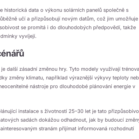
je historická data o výkonu solárních panelů společně s
růběžně učí a přizpůsobují novým datům, což jim umožňuje
ůsobivost se promítá i do dlouhodobých předpovědí, takže
odmínky vyvíjejí.
cénářů
je další zásadní změnou hry. Tyto modely využívají trénova
edky změny klimatu, například výraznější výkyvy teploty ne
neocenitelné nástroje pro dlouhodobé plánování energie v
lánující instalace s životností 25–30 let je tato přizpůsobivo
 datových sadách dokážou odhadnout, jak by budoucí změn
 zainteresovaným stranám přijímat informovaná rozhodnutí