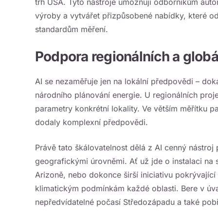
trh USA. Tyto nástroje umožňují odborníkům auto
výroby a vytvářet přizpůsobené nabídky, které 
standardům měření.
Podpora regionálních a globá
AI se nezaměřuje jen na lokální předpovědi – do
národního plánování energie. U regionálních proje
parametry konkrétní lokality. Ve větším měřítku pa
dodaly komplexní předpovědi.
Právě tato škálovatelnost dělá z AI cenný nástroj
geografickými úrovněmi. Ať už jde o instalaci na s
Arizoně, nebo dokonce širší iniciativu pokrývajíc
klimatickým podmínkám každé oblasti. Bere v úv
nepředvídatelné počasí Středozápadu a také pobře