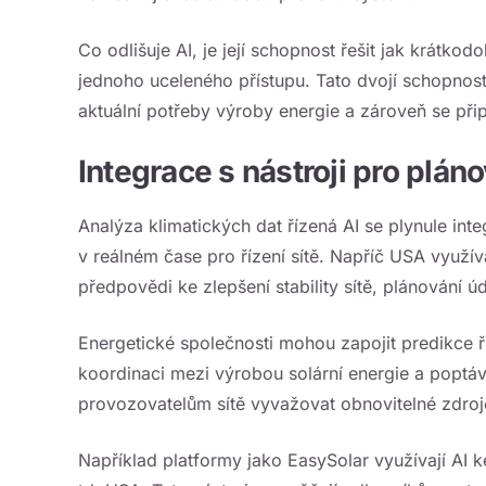
Co odlišuje AI, je její schopnost řešit jak krátk
jednoho uceleného přístupu. Tato dvojí schopnost z
aktuální potřeby výroby energie a zároveň se př
Integrace s nástroji pro plán
Analýza klimatických dat řízená AI se plynule in
v reálném čase pro řízení sítě. Napříč USA využíva
předpovědi ke zlepšení stability sítě, plánování 
Energetické společnosti mohou zapojit predikce 
koordinaci mezi výrobou solární energie a poptá
provozovatelům sítě vyvažovat obnovitelné zdroje 
Například platformy jako
EasySolar
využívají AI k