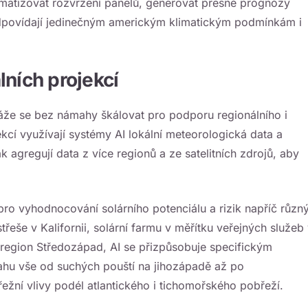
matizovat rozvržení panelů, generovat přesné prognózy
odpovídají jedinečným americkým klimatickým podmínkám i
lních projekcí
káže se bez námahy škálovat pro podporu regionálního i
kcí využívají systémy AI lokální meteorologická data a
k agregují data z více regionů a ze satelitních zdrojů, aby
 pro vyhodnocování solárního potenciálu a rizik napříč různ
třeše v Kalifornii, solární farmu v měřítku veřejných služeb
í region Středozápad, AI se přizpůsobuje specifickým
ahu vše od suchých pouští na jihozápadě až po
žní vlivy podél atlantického i tichomořského pobřeží.