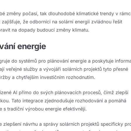
odobé změny počasí, tak dlouhodobé klimatické trendy v rámc
ajišťuje, že odborníci na solární energii zvládnou řešit
ipravit na dopady budoucí změny klimatu.
ování energie
tegruje do systémů pro plánování energie a poskytuje inform
jí veřejné služby a vývojáři solárních projektů tyto přesné
údržby a chytřejším investičním rozhodnutím.
řízené AI přímo do svých plánovacích procesů, čímž zlepší
vkou. Tato integrace zjednodušuje rozhodování a pomáhá
s tradiční výrobou energie efektivněji.
e zlepšení návrhu a správy solárních projektů specificky pr