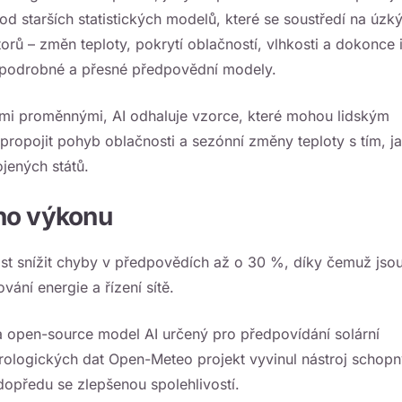
d starších statistických modelů, které se soustředí na úzk
orů – změn teploty, pokrytí oblačností, vlhkosti a dokonce 
la podrobné a přesné předpovědní modely.
ckými proměnnými, AI odhaluje vzorce, které mohou lidským
propojit pohyb oblačnosti a sezónní změny teploty s tím, j
jených států.
ho výkonu
ost snížit chyby v předpovědích až o 30 %, díky čemuž jso
ání energie a řízení sítě.
a open-source model AI určený pro předpovídání solární
ologických dat Open-Meteo projekt vyvinul nástroj schopn
dopředu se zlepšenou spolehlivostí.