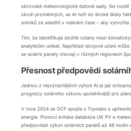
obrovské meteorologické datové sady. Na rozdíl o
okruh proměnných, se AI noří do široké škály fakt
snímků ze satelitů v reálném čase – aby vytvoři
Tím, že identifikuje složité vztahy mezi klimati
analytikům unikat. Například strojové učení může 
se solární panely chovají v různých regionech Spo
Přesnost předpovědí solární
Jednou z nejvýraznějších výhod AI je její schopn
prognózy solárního výkonu spolehlivější pro plánov
V roce 2024 se OCF spojila s Tryolabs a upřesnil
energie. Pomocí britské databáze UK PV a meteor
předpovídat výkon solárních panelů až 48 hodin 