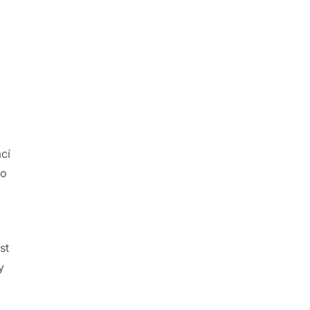
cí
bo
st
y