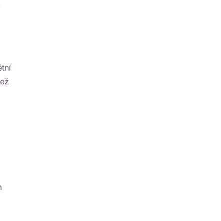
tní
než
m