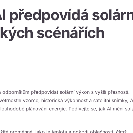
I předpovídá solárn
ckých scénářích
á odborníkům předpovídat solární výkon s vyšší přesností.
trnostní vzorce, historická výkonnost a satelitní snímky, A
dlouhodobé plánování energie. Podívejte se, jak AI mění sol
žité proměnné, jako je teplota a pokrytí oblačností, čímž