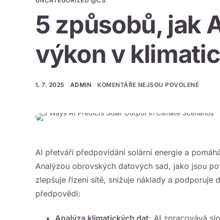
UNCATEGORIZED @CS
5 způsobů, jak A
výkon v klimati
1. 7. 2025
ADMIN
KOMENTÁŘE NEJSOU POVOLENÉ
AI přetváří předpovídání solární energie a pomáh
Analýzou obrovských datových sad, jako jsou pově
zlepšuje řízení sítě, snižuje náklady a podporuje 
předpovědi:
Analýza klimatických dat
: AI zpracovává slo