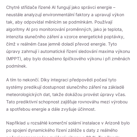
Chytré střídače řízené AI fungují jako správci energie –
neustále analyzují environmentální faktory a upravují výkon
tak, aby odpovídal měnícím se podmínkám. Používají
algoritmy AI pro monitorování proměnných, jako je teplota,
intenzita slunečního záření a vzorce energetické poptávky,
čímž v reálném čase jemně doladí převod energie. Tyto
úpravy zahrnují i automatické řízení sledování maxima výkonu
(MPPT), aby bylo dosaženo špičkového výkonu i při změnách
podmínek.
A tím to nekončí. Díky integraci předpovědi počasí tyto
systémy predikují dostupnost slunečního záření na základě
meteorologických dat, takže dokážou provést úpravy včas.
Tato prediktivní schopnost zajišťuje rovnováhu mezi výrobou
a spotřebou energie a dále zvyšuje účinnost.
Například u rozsáhlé komerční solární instalace v Arizoně bylo
po spojení dynamického řízení zátěže s daty z reálného