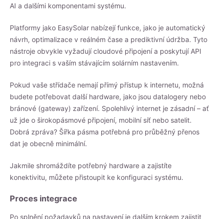
AI a dalšími komponentami systému.
Platformy jako
EasySolar
nabízejí funkce, jako je automatický
návrh, optimalizace v reálném čase a prediktivní údržba. Tyto
nástroje obvykle vyžadují cloudové připojení a poskytují API
pro integraci s vaším stávajícím solárním nastavením.
Pokud vaše střídače nemají přímý přístup k internetu, možná
budete potřebovat další hardware, jako jsou datalogery nebo
bránové (gateway) zařízení. Spolehlivý internet je zásadní – ať
už jde o širokopásmové připojení, mobilní síť nebo satelit.
Dobrá zpráva? Šířka pásma potřebná pro průběžný přenos
dat je obecně minimální.
Jakmile shromáždíte potřebný hardware a zajistíte
konektivitu, můžete přistoupit ke konfiguraci systému.
Proces integrace
Po splnění požadavků na nastavení je dalším krokem zajistit