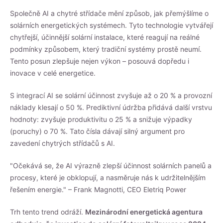
Společně AI a chytré střídače mění způsob, jak přemýšlíme o
solárních energetických systémech. Tyto technologie vytvářejí
chytřejší, účinnější
solární instalace
, které reagují na reálné
podmínky způsobem, který tradiční systémy prostě neumí.
Tento posun zlepšuje nejen výkon – posouvá dopředu i
inovace v celé energetice.
S integrací AI se solární účinnost zvyšuje až o 20 % a provozní
náklady klesají o 50 %. Prediktivní údržba přidává další vrstvu
hodnoty: zvyšuje produktivitu o 25 % a snižuje výpadky
(poruchy) o 70 %. Tato čísla dávají silný argument pro
zavedení chytrých střídačů s AI.
"Očekává se, že AI výrazně zlepší účinnost solárních panelů a
procesy, které je obklopují, a nasměruje nás k udržitelnějším
řešením energie." – Frank Magnotti, CEO Eletriq Power
Trh tento trend odráží.
Mezinárodní energetická agentura