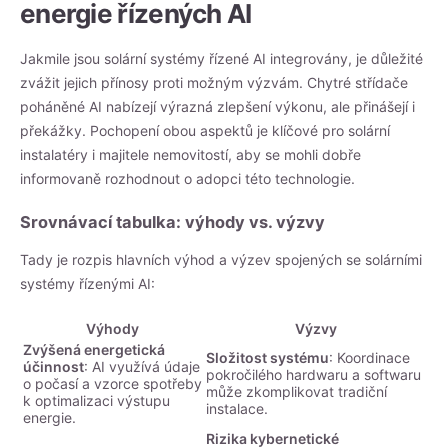
energie řízených AI
Jakmile jsou solární systémy řízené AI integrovány, je důležité
zvážit jejich přínosy proti možným výzvám. Chytré střídače
poháněné AI nabízejí výrazná zlepšení výkonu, ale přinášejí i
překážky. Pochopení obou aspektů je klíčové pro solární
instalatéry i majitele nemovitostí, aby se mohli dobře
informovaně rozhodnout o adopci této technologie.
Srovnávací tabulka: výhody vs. výzvy
Tady je rozpis hlavních výhod a výzev spojených se solárními
systémy řízenými AI:
Výhody
Výzvy
Zvýšená energetická
Složitost systému
: Koordinace
účinnost
: AI využívá údaje
pokročilého hardwaru a softwaru
o počasí a vzorce spotřeby
může zkomplikovat tradiční
k optimalizaci výstupu
instalace.
energie.
Rizika kybernetické