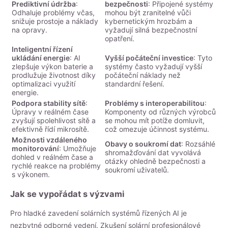
Prediktivní údržba
:
bezpečnosti
: Připojené systémy
Odhaluje problémy včas,
mohou být zranitelné vůči
snižuje prostoje a náklady
kybernetickým hrozbám a
na opravy.
vyžadují silná bezpečnostní
opatření.
Inteligentní řízení
ukládání energie
: AI
Vyšší počáteční investice
: Tyto
zlepšuje výkon baterie a
systémy často vyžadují vyšší
prodlužuje životnost díky
počáteční náklady než
optimalizaci využití
standardní řešení.
energie.
Podpora stability sítě
:
Problémy s interoperabilitou
:
Úpravy v reálném čase
Komponenty od různých výrobců
zvyšují spolehlivost sítě a
se mohou mít potíže domluvit,
efektivně řídí mikrosítě.
což omezuje účinnost systému.
Možnosti vzdáleného
Obavy o soukromí dat
: Rozsáhlé
monitorování
: Umožňuje
shromažďování dat vyvolává
dohled v reálném čase a
otázky ohledně bezpečnosti a
rychlé reakce na problémy
soukromí uživatelů.
s výkonem.
Jak se vypořádat s výzvami
Pro hladké zavedení solárních systémů řízených AI je
nezbytné odborné vedení. Zkušení solární profesionálové