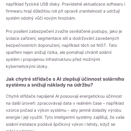
například fyzické USB disky. Pravidelné aktualizace softwaru i
firmwaru hrají důležitou roli při opravě zranitelností a udržují
systém odolný vůči novým hrozbám.
Pro posílení zabezpečení zvažte osvědčené postupy, jako je
izolace zařízení, segmentace sítí a dodržování zavedených
bezpečnostních doporučení, například těch od NIST. Tato
opatření nejen snižují rizika, ale pomáhají chránit solární
systém i propojenou infrastrukturu před možnými
kybernetickými útoky.
Jak chytré střídače s AI zlepšují účinnost solárního
systému a snižují náklady na údržbu?
Chytré střídače napájené AI posouvají energetickou účinnost
na další úroveň: zpracovávají data v reálném čase – například
vzorce počasí a výkon systému – aby jemně doladily výrobu
energie i její využití. Tyto inteligentní systémy zajišťují, že vaše
solární instalace podává špičkový výkon i tehdy, když se