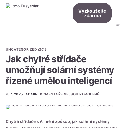
Vyzkoušejte
zdarma
Funkce
Doplňky
UNCATEGORIZED @CS
Jak chytré střídače
Ceník
umožňují solární systémy
Znalosti
řízené umělou inteligencí
Přihlášení
Čeština
4. 7. 2025
ADMIN
KOMENTÁŘE NEJSOU POVOLENÉ
Chytré střídače s AI
mění způsob, jak solární systémy