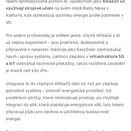
řešení optimalizovaná pomocí AI. Společnosti jako
Amazon už
využívají strojové učení
na svém místě Baldy Mesa v
Kalifornii, kde optimalizují spotřebu energie podle podmínek v
síti.
Pro solární profesionály je sdělení jasné: chytré střídače s AI
už nejsou experiment – jsou praktické, škálovatelné a
připravené k nasazení. Nástroje jako EasySolar zjednodušují
návrh i správu systému, zatímco zlepšení v
infrastruktuře 5G
a IoT
odstraňují technické překážky, takže rozšířené zavádění
je snazší než kdy dřív.
Integrace AI do chytrých střídačů dělá víc než jen zlepšuje
jednotlivé systémy – přetváří energetické prostředí. Od
prediktivní údržby, která minimalizuje prostoje, po chytřejší
integraci do sítě, která stabilizuje energetické sítě, tato řešení
připravují půdu pro odolnou a udržitelnou budoucnost
energie.