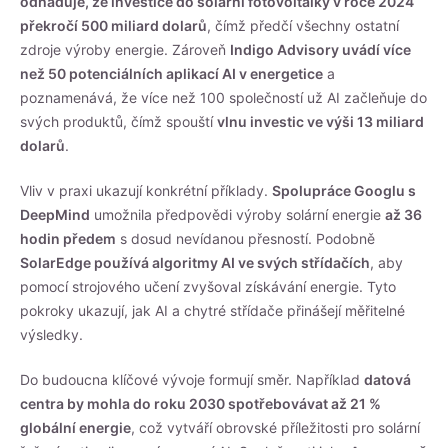
odhaduje, že investice do solární fotovoltaiky v roce 2024
překročí 500 miliard dolarů
, čímž předčí všechny ostatní
zdroje výroby energie. Zároveň
Indigo Advisory uvádí více
než 50 potenciálních aplikací AI v energetice
a
poznamenává, že více než 100 společností už AI začleňuje do
svých produktů, čímž spouští
vlnu investic ve výši 13 miliard
dolarů
.
Vliv v praxi ukazují konkrétní příklady.
Spolupráce Googlu s
DeepMind
umožnila předpovědi výroby solární energie
až 36
hodin předem
s dosud nevídanou přesností. Podobně
SolarEdge používá algoritmy AI ve svých střídačích
, aby
pomocí strojového učení zvyšoval získávání energie. Tyto
pokroky ukazují, jak AI a chytré střídače přinášejí měřitelné
výsledky.
Do budoucna klíčové vývoje formují směr. Například
datová
centra by mohla do roku 2030 spotřebovávat až 21 %
globální energie
, což vytváří obrovské příležitosti pro solární