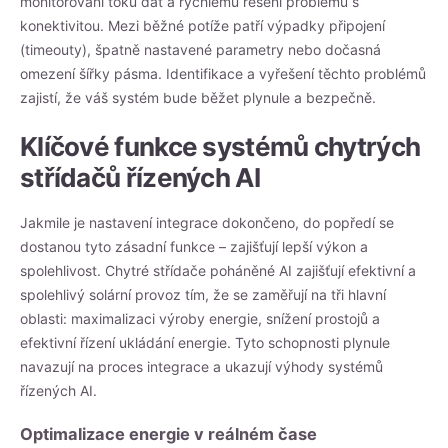
monitorování toku dat a rychlému řešení problémů s
konektivitou. Mezi běžné potíže patří výpadky připojení
(timeouty), špatně nastavené parametry nebo dočasná
omezení šířky pásma. Identifikace a vyřešení těchto problémů
zajistí, že váš systém bude běžet plynule a bezpečně.
Klíčové funkce systémů chytrých
střídačů řízených AI
Jakmile je nastavení integrace dokončeno, do popředí se
dostanou tyto zásadní funkce – zajišťují lepší výkon a
spolehlivost. Chytré střídače poháněné AI zajišťují efektivní a
spolehlivý solární provoz tím, že se zaměřují na tři hlavní
oblasti: maximalizaci výroby energie, snížení prostojů a
efektivní řízení ukládání energie. Tyto schopnosti plynule
navazují na proces integrace a ukazují výhody systémů
řízených AI.
Optimalizace energie v reálném čase