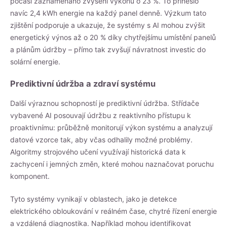
počasí zaznamenáno zvýšení výkonu o 23 %. To přineslo
navíc 2,4 kWh energie na každý panel denně. Výzkum tato
zjištění podporuje a ukazuje, že systémy s AI mohou zvýšit
energetický výnos až o 20 % díky chytřejšímu umístění panelů
a plánům údržby – přímo tak zvyšují návratnost investic do
solární energie.
Prediktivní údržba a zdraví systému
Další výraznou schopností je prediktivní údržba. Střídače
vybavené AI posouvají údržbu z reaktivního přístupu k
proaktivnímu: průběžně monitorují výkon systému a analyzují
datové vzorce tak, aby včas odhalily možné problémy.
Algoritmy strojového učení využívají historická data k
zachycení i jemných změn, které mohou naznačovat poruchu
komponent.
Tyto systémy vynikají v oblastech, jako je detekce
elektrického obloukování v reálném čase, chytré řízení energie
a vzdálená diagnostika. Například mohou identifikovat