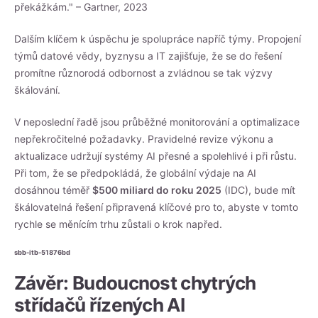
překážkám." – Gartner, 2023
Dalším klíčem k úspěchu je spolupráce napříč týmy. Propojení
týmů datové vědy, byznysu a IT zajišťuje, že se do řešení
promítne různorodá odbornost a zvládnou se tak výzvy
škálování.
V neposlední řadě jsou průběžné monitorování a optimalizace
nepřekročitelné požadavky. Pravidelné revize výkonu a
aktualizace udržují systémy AI přesné a spolehlivé i při růstu.
Při tom, že se předpokládá, že globální výdaje na AI
dosáhnou téměř
$500 miliard do roku 2025
(IDC), bude mít
škálovatelná řešení připravená klíčové pro to, abyste v tomto
rychle se měnícím trhu zůstali o krok napřed.
sbb-itb-51876bd
Závěr: Budoucnost chytrých
střídačů řízených AI