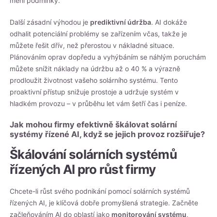
mění podmínky.
Další zásadní výhodou je
prediktivní údržba
. AI dokáže
odhalit potenciální problémy se zařízením včas, takže je
můžete řešit dřív, než přerostou v nákladné situace.
Plánováním oprav dopředu a vyhýbáním se náhlým poruchám
můžete snížit náklady na údržbu až o 40 % a výrazně
prodloužit životnost vašeho solárního systému. Tento
proaktivní přístup snižuje prostoje a udržuje systém v
hladkém provozu – v průběhu let vám šetří čas i peníze.
Jak mohou firmy efektivně škálovat solární
systémy řízené AI, když se jejich provoz rozšiřuje?
Škálování solárních systémů
řízených AI pro růst firmy
Chcete-li růst svého podnikání pomocí solárních systémů
řízených AI, je klíčová dobře promyšlená strategie. Začněte
začleňováním AI do oblastí jako
monitorování systému
,