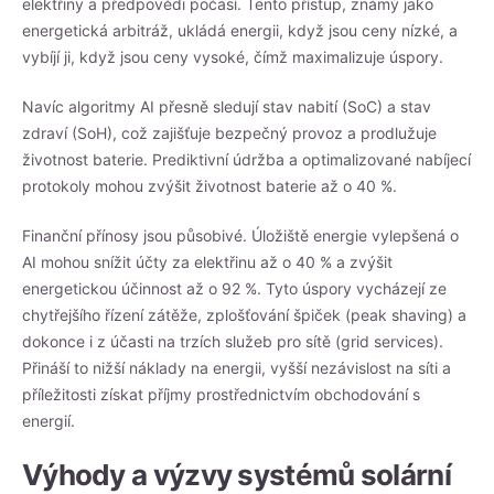
elektřiny a předpovědi počasí. Tento přístup, známý jako
energetická arbitráž, ukládá energii, když jsou ceny nízké, a
vybíjí ji, když jsou ceny vysoké, čímž maximalizuje úspory.
Navíc algoritmy AI přesně sledují stav nabití (SoC) a stav
zdraví (SoH), což zajišťuje bezpečný provoz a prodlužuje
životnost baterie. Prediktivní údržba a optimalizované nabíjecí
protokoly mohou zvýšit životnost baterie až o 40 %.
Finanční přínosy jsou působivé. Úložiště energie vylepšená o
AI mohou snížit účty za elektřinu až o 40 % a zvýšit
energetickou účinnost až o 92 %. Tyto úspory vycházejí ze
chytřejšího řízení zátěže, zplošťování špiček (peak shaving) a
dokonce i z účasti na trzích služeb pro sítě (grid services).
Přináší to nižší náklady na energii, vyšší nezávislost na síti a
příležitosti získat příjmy prostřednictvím obchodování s
energií.
Výhody a výzvy systémů solární