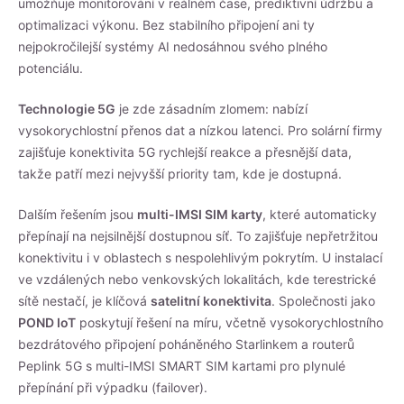
umožňuje monitorování v reálném čase, prediktivní údržbu a
optimalizaci výkonu. Bez stabilního připojení ani ty
nejpokročilejší systémy AI nedosáhnou svého plného
potenciálu.
Technologie 5G
je zde zásadním zlomem: nabízí
vysokorychlostní přenos dat a nízkou latenci. Pro solární firmy
zajišťuje konektivita 5G rychlejší reakce a přesnější data,
takže patří mezi nejvyšší priority tam, kde je dostupná.
Dalším řešením jsou
multi-IMSI SIM karty
, které automaticky
přepínají na nejsilnější dostupnou síť. To zajišťuje nepřetržitou
konektivitu i v oblastech s nespolehlivým pokrytím. U instalací
ve vzdálených nebo venkovských lokalitách, kde terestrické
sítě nestačí, je klíčová
satelitní konektivita
. Společnosti jako
POND IoT
poskytují řešení na míru, včetně vysokorychlostního
bezdrátového připojení poháněného Starlinkem a routerů
Peplink 5G s multi-IMSI SMART SIM kartami pro plynulé
přepínání při výpadku (failover).