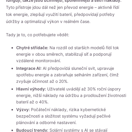
fungují, takže jsou účinnější, spolehlivější a šetří náklady.
Tyto přístroje jdou dál než jen převod energie – aktivně řídí
tok energie, zlepšují využití baterií, předpovídají potřeby
údržby a optimalizují výkon v reálném čase.
Tady je to, co potřebujete vědět:
Chytré střídače:
Na rozdíl od starších modelů řídí tok
energie v obou směrech, stabilizují síť a podporují
vzdálené monitorování.
Integrace AI:
AI předpovídá sluneční svit, upravuje
spotřebu energie a zabraňuje selháním zařízení, čímž
zvyšuje účinnost až o 20%.
Hlavní výhody:
Uživatelé uvádějí až 30% roční úspory
energie, nižší náklady na údržbu a prodloužení životnosti
baterií až o 40%.
Výzvy:
Počáteční náklady, rizika kybernetické
bezpečnosti a složitost systému vyžadují pečlivé
plánování a odborné nastavení.
Budoucí trendy:
Solární systémy s AI
se stávají