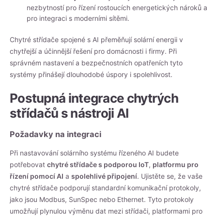
nezbytností pro řízení rostoucích energetických nároků a
pro integraci s moderními sítěmi.
Chytré střídače spojené s AI přeměňují solární energii v
chytřejší a účinnější řešení pro domácnosti i firmy. Při
správném nastavení a bezpečnostních opatřeních tyto
systémy přinášejí dlouhodobé úspory i spolehlivost.
Postupná integrace chytrých
střídačů s nástroji AI
Požadavky na integraci
Při nastavování solárního systému řízeného AI budete
potřebovat
chytré střídače s podporou IoT
,
platformu pro
řízení pomocí AI
a
spolehlivé připojení
. Ujistěte se, že vaše
chytré střídače podporují standardní komunikační protokoly,
jako jsou Modbus, SunSpec nebo Ethernet. Tyto protokoly
umožňují plynulou výměnu dat mezi střídači, platformami pro