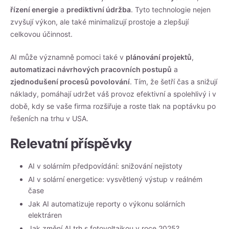
řízení energie
a
prediktivní údržba
. Tyto technologie nejen
zvyšují výkon, ale také minimalizují prostoje a zlepšují
celkovou účinnost.
AI může významně pomoci také v
plánování projektů
,
automatizaci návrhových pracovních postupů
a
zjednodušení procesů povolování
. Tím, že šetří čas a snižují
náklady, pomáhají udržet váš provoz efektivní a spolehlivý i v
době, kdy se vaše firma rozšiřuje a roste tlak na poptávku po
řešeních na trhu v USA.
Relevatní příspěvky
AI v solárním předpovídání: snižování nejistoty
AI v solární energetice: vysvětlený výstup v reálném
čase
Jak AI automatizuje reporty o výkonu solárních
elektráren
Jak změní AI trh s fotovoltaikou v roce 2025?