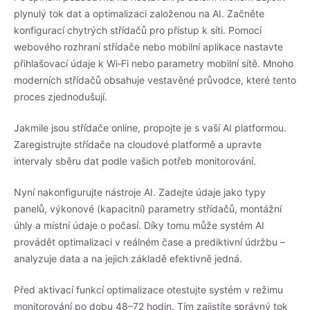
plynulý tok dat a optimalizaci založenou na AI. Začněte
konfigurací chytrých střídačů pro přístup k síti. Pomocí
webového rozhraní střídače nebo mobilní aplikace nastavte
přihlašovací údaje k Wi‑Fi nebo parametry mobilní sítě. Mnoho
moderních střídačů obsahuje vestavěné průvodce, které tento
proces zjednodušují.
Jakmile jsou střídače online, propojte je s vaší AI platformou.
Zaregistrujte střídače na cloudové platformě a upravte
intervaly sběru dat podle vašich potřeb monitorování.
Nyní nakonfigurujte nástroje AI. Zadejte údaje jako typy
panelů, výkonové (kapacitní) parametry střídačů, montážní
úhly a místní údaje o počasí. Díky tomu může systém AI
provádět optimalizaci v reálném čase a prediktivní údržbu –
analyzuje data a na jejich základě efektivně jedná.
Před aktivací funkcí optimalizace otestujte systém v režimu
monitorování po dobu 48–72 hodin. Tím zajistíte správný tok