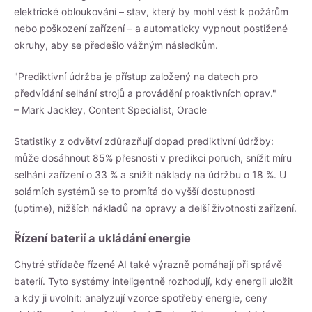
elektrické obloukování – stav, který by mohl vést k požárům
nebo poškození zařízení – a automaticky vypnout postižené
okruhy, aby se předešlo vážným následkům.
"Prediktivní údržba je přístup založený na datech pro
předvídání selhání strojů a provádění proaktivních oprav."
– Mark Jackley, Content Specialist, Oracle
Statistiky z odvětví zdůrazňují dopad prediktivní údržby:
může dosáhnout 85% přesnosti v predikci poruch, snížit míru
selhání zařízení o 33 % a snížit náklady na údržbu o 18 %. U
solárních systémů se to promítá do vyšší dostupnosti
(uptime), nižších nákladů na opravy a delší životnosti zařízení.
Řízení baterií a ukládání energie
Chytré střídače řízené AI také výrazně pomáhají při správě
baterií. Tyto systémy inteligentně rozhodují, kdy energii uložit
a kdy ji uvolnit: analyzují vzorce spotřeby energie, ceny