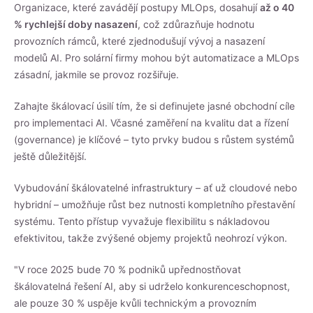
Organizace, které zavádějí postupy MLOps, dosahují
až o 40
% rychlejší doby nasazení
, což zdůrazňuje hodnotu
provozních rámců, které zjednodušují vývoj a nasazení
modelů AI. Pro solární firmy mohou být automatizace a MLOps
zásadní, jakmile se provoz rozšiřuje.
Zahajte škálovací úsilí tím, že si definujete jasné obchodní cíle
pro implementaci AI. Včasné zaměření na kvalitu dat a řízení
(governance) je klíčové – tyto prvky budou s růstem systémů
ještě důležitější.
Vybudování škálovatelné infrastruktury – ať už cloudové nebo
hybridní – umožňuje růst bez nutnosti kompletního přestavění
systému. Tento přístup vyvažuje flexibilitu s nákladovou
efektivitou, takže zvýšené objemy projektů neohrozí výkon.
"V roce 2025 bude 70 % podniků upřednostňovat
škálovatelná řešení AI, aby si udrželo konkurenceschopnost,
ale pouze 30 % uspěje kvůli technickým a provozním