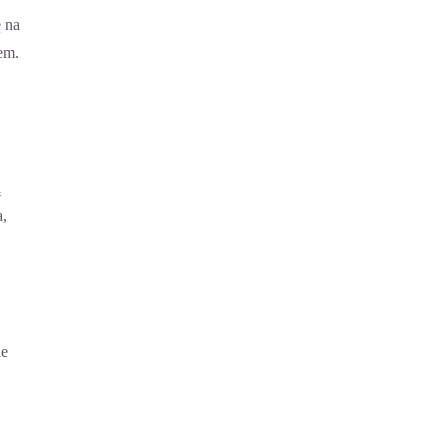
ę na
em.
ą
a,
ie