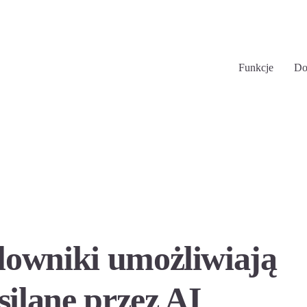
Funkcje
Do
alowniki umożliwiają
silane przez AI