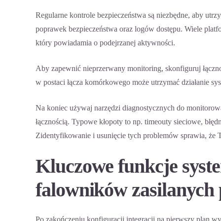
Regularne kontrole bezpieczeństwa są niezbędne, aby utrzy
poprawek bezpieczeństwa oraz logów dostępu. Wiele platf
który powiadamia o podejrzanej aktywności.
Aby zapewnić nieprzerwany monitoring, skonfiguruj łączno
w postaci łącza komórkowego może utrzymać działanie sy
Na koniec używaj narzędzi diagnostycznych do monitorow
łącznością. Typowe kłopoty to np. timeouty sieciowe, błę
Zidentyfikowanie i usunięcie tych problemów sprawia, że T
Kluczowe funkcje syst
falowników zasilanych 
Po zakończeniu konfiguracji integracji na pierwszy plan wy