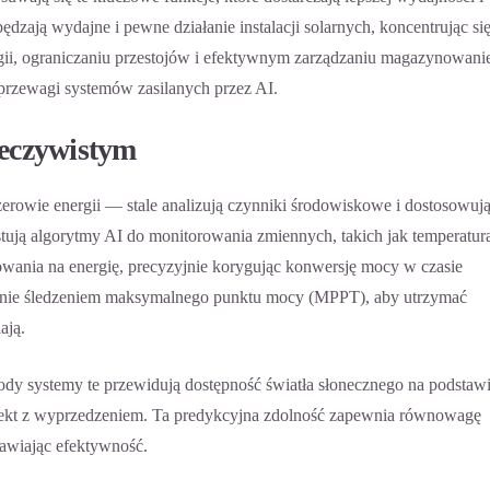
ędzają wydajne i pewne działanie instalacji solarnych, koncentrując si
rgii, ograniczaniu przestojów i efektywnym zarządzaniu magazynowani
c przewagi systemów zasilanych przez AI.
zeczywistym
dżerowie energii — stale analizują czynniki środowiskowe i dostosowuj
ją algorytmy AI do monitorowania zmiennych, takich jak temperatur
wania na energię, precyzyjnie korygując konwersję mocy w czasie
zanie śledzeniem maksymalnego punktu mocy (MPPT), aby utrzymać
ają.
gody systemy te przewidują dostępność światła słonecznego na podstaw
ekt z wyprzedzeniem. Ta predykcyjna zdolność zapewnia równowagę
rawiając efektywność.