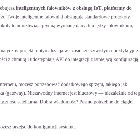
zebujesz
inteligentnych falowników z obsługą IoT
,
platformy do
, że Twoje inteligentne falowniki obsługują standardowe protokoły
otokóły te umożliwiają płynną wymianę danych między falownikami,
omatyczny projekt, optymalizacja w czasie rzeczywistym i predykcyjne
i z chmurą i udostępniają API do integracji z istniejącą konfiguracją
internetu, możesz potrzebować dodatkowego sprzętu, takiego jak
mka (gateway). Niezawodny internet jest kluczowy — niezależnie od teg
ączność satelitarna. Dobra wiadomość? Pasmo potrzebne do ciągłej
żesz przejść do konfiguracji systemu.