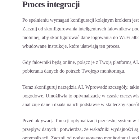
Proces integracji
Po spełnieniu wymagań konfiguracji kolejnym krokiem jest
Zacznij od skonfigurowania inteligentnych falowników pod
mobilnej, aby skonfigurować dane logowania do Wi‑Fi al
wbudowane instrukcje, które ułatwiają ten proces.
Gdy falowniki będą online, połącz je z Twoją platformą AI.
pobierania danych do potrzeb Twojego monitoringu.
Teraz skonfiguruj narzędzia AI. Wprowadź szczegóły, takie
pogodowe. Umożliwia to optymalizację w czasie rzeczywis
analizuje dane i działa na ich podstawie w skuteczny sposó
Przed aktywacją funkcji optymalizacji przetestuj system 
przepływ danych i potwierdza, że wskaźniki wydajności są
optymalizacji. Zacznij od podstawowego monitoringu i wyk