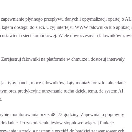
 zapewnienie płynnego przepływu danych i optymalizacji opartej o AI.
 kątem dostępu do sieci. Użyj interfejsu WWW falownika lub aplikacji
bo ustawienia sieci komórkowej. Wiele nowoczesnych falowników zawi
 Zarejestruj falowniki na platformie w chmurze i dostosuj interwały
 jak typy paneli, moce falowników, kąty montażu oraz lokalne dane
tym oraz predykcyjne utrzymanie ruchu dzięki temu, że system AI
b.
w trybie monitorowania przez 48–72 godziny. Zapewnia to poprawny
 dokładne. Po zakończeniu testów stopniowo włączaj funkcje
rywania usterek, a następnie przejdź do bardziej zaawansowanych