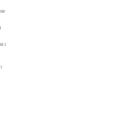
nie
i
i i
i