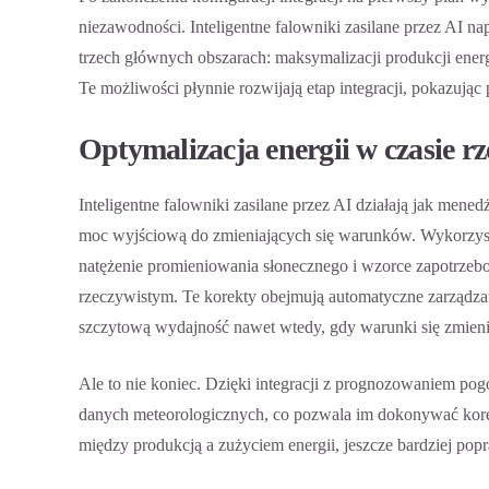
niezawodności. Inteligentne falowniki zasilane przez AI nap
trzech głównych obszarach: maksymalizacji produkcji ene
Te możliwości płynnie rozwijają etap integracji, pokazują
Optymalizacja energii w czasie r
Inteligentne falowniki zasilane przez AI działają jak mene
moc wyjściową do zmieniających się warunków. Wykorzystu
natężenie promieniowania słonecznego i wzorce zapotrzebo
rzeczywistym. Te korekty obejmują automatyczne zarząd
szczytową wydajność nawet wtedy, gdy warunki się zmieni
Ale to nie koniec. Dzięki integracji z prognozowaniem po
danych meteorologicznych, co pozwala im dokonywać kor
między produkcją a zużyciem energii, jeszcze bardziej pop