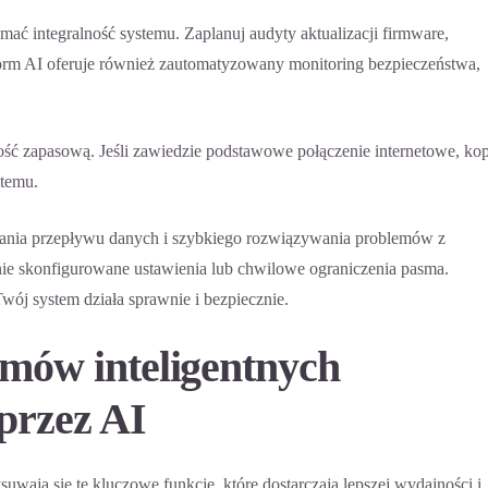
mać integralność systemu. Zaplanuj audyty aktualizacji firmware,
orm AI oferuje również zautomatyzowany monitoring bezpieczeństwa,
ść zapasową. Jeśli zawiedzie podstawowe połączenie internetowe, kop
stemu.
ania przepływu danych i szybkiego rozwiązywania problemów z
dnie skonfigurowane ustawienia lub chwilowe ograniczenia pasma.
wój system działa sprawnie i bezpiecznie.
emów inteligentnych
przez AI
suwają się te kluczowe funkcje, które dostarczają lepszej wydajności i