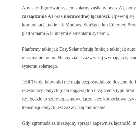
Aby skonfigurować system solarny zasilany przez AI, potr
zarządzania AI
oraz
niezawodnej łączności
. Upewnij się
komunikacji, takie jak Modbus, SunSpec lub Ethernet. Pr
platformami AI i innymi elementami systemu.
Platformy takie jak
EasySolar
oferują funkcje takie jak aut
utrzymanie ruchu. Narzędzia te zazwyczaj wymagają łącznośc
systemu solarnego.
Jeśli Twoje falowniki nie mają bezpośredniego dostępu do 
rejestratory danych (data loggers) lub urządzenia typu bra
czy będzie to szerokopasmowe łącze, sieć komórkowa czy ł
transmisji danych jest zazwyczaj minimalne.
Gdy zgromadzisz niezbędny sprzęt i zapewnisz łączność, mo