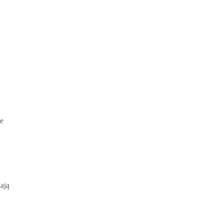
ie
ają