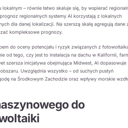
 lokalnym – równie łatwo skaluje się, by wspierać regionaln
rognoz regionalnych systemy AI korzystają z lokalnych
h dla danej lokalizacji. Na szerszą skalę agregują dane 
arczać kompleksowe prognozy.
bem do oceny potencjału i ryzyk związanych z fotowoltaik
 od tego, czy jest to instalacja na dachu w Kalifornii, far
wet szersza inicjatywa obejmująca Midwest, AI dopasowuje 
obszaru. Uwzględnia wszystko – od suchych pustyń
godę na Środkowym Zachodzie oraz wpływy morskie wzdł
 maszynowego do
oltaiki