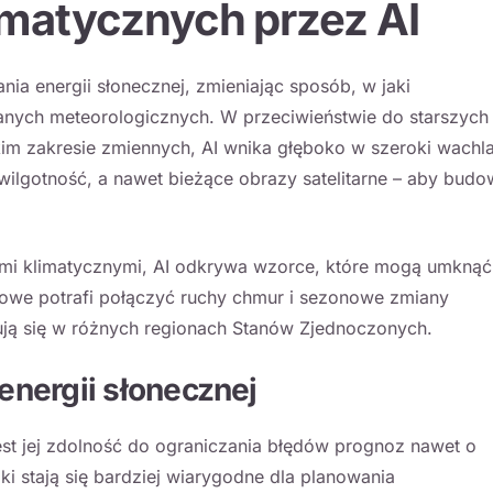
limatycznych przez AI
a energii słonecznej, zmieniając sposób, w jaki
anych meteorologicznych. W przeciwieństwie do starszych
skim zakresie zmiennych, AI wnika głęboko w szeroki wachl
wilgotność, a nawet bieżące obrazy satelitarne – aby bud
ymi klimatycznymi, AI odkrywa wzorce, które mogą umknąć
owe potrafi połączyć ruchy chmur i sezonowe zmiany
ują się w różnych regionach Stanów Zjednoczonych.
nergii słonecznej
jest jej zdolność do ograniczania błędów prognoz nawet o
i stają się bardziej wiarygodne dla planowania