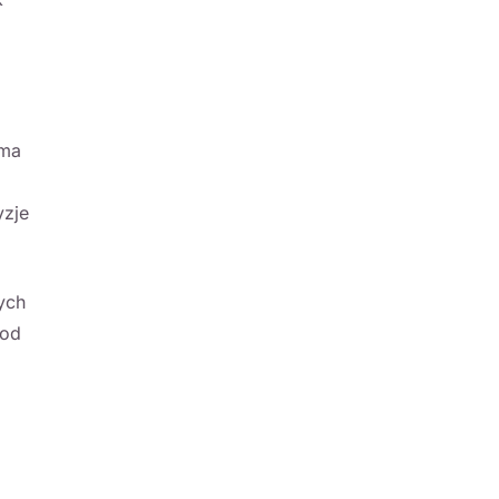
 ma
yzje
ych
 od