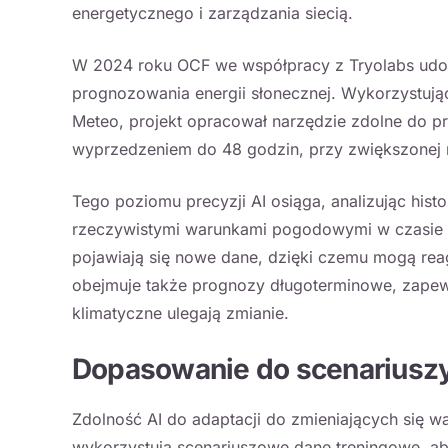
energetycznego i zarządzania siecią.
W 2024 roku OCF we współpracy z Tryolabs udos
prognozowania energii słonecznej. Wykorzystują
Meteo, projekt opracował narzędzie zdolne do p
wyprzedzeniem do 48 godzin, przy zwiększonej 
Tego poziomu precyzji AI osiąga, analizując hist
rzeczywistymi warunkami pogodowymi w czasie rz
pojawiają się nowe dane, dzięki czemu mogą re
obejmuje także prognozy długoterminowe, zapew
klimatyczne ulegają zmianie.
Dopasowanie do scenariuszy
Zdolność AI do adaptacji do zmieniających się w
wykorzystują scenariuszowe dane treningowe, ab