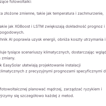
zące fotowoltaiki:
za złożone zmienne, takie jak temperatura i zachmurzenie,
takie jak XGBoost i LSTM zwiększają dokładność prognoz i
w pogodowych.
chnik AI poprawia uzysk energii, obniża koszty utrzymania i
uluje tysiące scenariuszy klimatycznych, dostarczając wglą
a zmiany.
ak
EasySolar
ułatwiają projektowanie instalacji
klimatycznych z precyzyjnymi prognozami specyficznymi d
otowoltaicznej planować mądrzej, zarządzać ryzykiem i
zyjrzymy się szczegółowo każdej z metod.