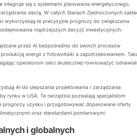
ie integruje się z systemami planowania energetycznego,
zarządzania siecią. W całych Stanach Zjednoczonych zakła
iki wykorzystują te precyzyjne prognozy do zwiększania
i podejmowania mądrzejszych decyzji inwestycyjnych.
ędzane przez AI bezpośrednio do swoich procesów
produkcją energii z fotowoltaiki a zapotrzebowaniem. Tak
agając operatorom sieci skuteczniej równoważyć odnawial
stują AI do ulepszania projektowania i zarządzania
eby rynku w USA. Te narzędzia pozwalają specjalistom
ne prognozy uzysku i przygotowywać dopasowane oferty
limatycznymi oraz standardami pomiarowymi.
alnych i globalnych