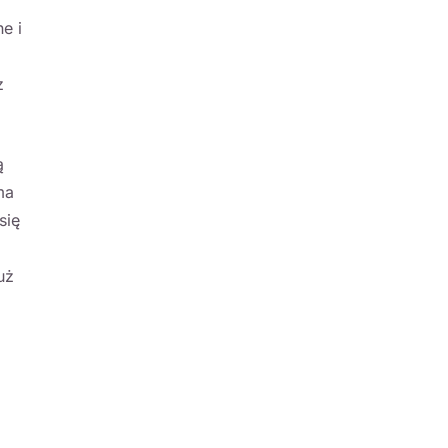
e i
z
ą
ma
się
uż