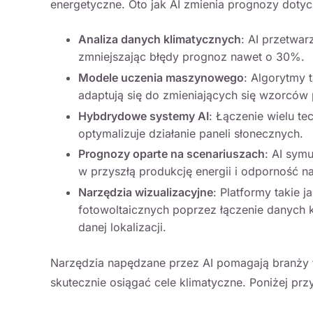
energetyczne. Oto jak AI zmienia prognozy dotyc
Analiza danych klimatycznych
: AI przetwar
zmniejszając błędy prognoz nawet o 30%.
Modele uczenia maszynowego
: Algorytmy 
adaptują się do zmieniających się wzorcó
Hybdrydowe systemy AI
: Łączenie wielu te
optymalizuje działanie paneli słonecznych.
Prognozy oparte na scenariuszach
: AI sym
w przyszłą produkcję energii i odporność n
Narzędzia wizualizacyjne
: Platformy takie j
fotowoltaicznych poprzez łączenie danych 
danej lokalizacji.
Narzędzia napędzane przez AI pomagają branży f
skutecznie osiągać cele klimatyczne. Poniżej pr