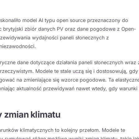
konaliło model AI typu open source przeznaczony do
c brytyjski zbiór danych PV oraz dane pogodowe z Open-
rzewidywania wydajności paneli słonecznych z
niezawodności.
oryczne dane dotyczące działania paneli słonecznych wraz 
eczywistym. Modele te stale uczą się i dostosowują, gdy
agować na zmieniające się wzorce pogodowe. Ta elastyczn
niając aktualność przewidywań nawet wtedy, gdy warunki
 zmian klimatu
arunków klimatycznych to kolejny przełom. Modele te
y symulować różne możliwe wyniki zmian klimatu, takie ja