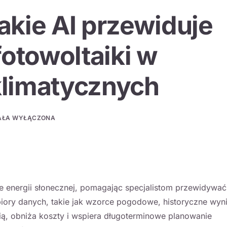
akie AI przewiduje
fotowoltaiki w
klimatycznych
AŁA WYŁĄCZONA
e energii słonecznej, pomagając specjalistom przewidywać
iory danych, takie jak wzorce pogodowe, historyczne wynik
cią, obniża koszty i wspiera długoterminowe planowanie