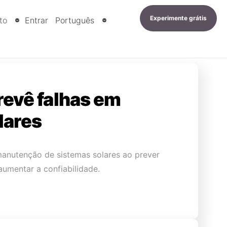
Experimente grátis
to
Entrar
Português
revê falhas em
lares
manutenção de sistemas solares ao prever
 aumentar a confiabilidade.