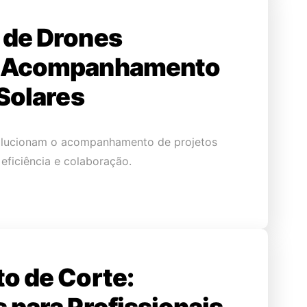
 de Drones
o Acompanhamento
 Solares
olucionam o acompanhamento de projetos
eficiência e colaboração.
o de Corte: