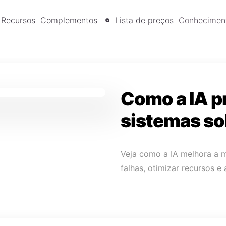
Recursos
Complementos
Lista de preços
Conhecimen
Como a IA p
sistemas so
Veja como a IA melhora a 
falhas, otimizar recursos e