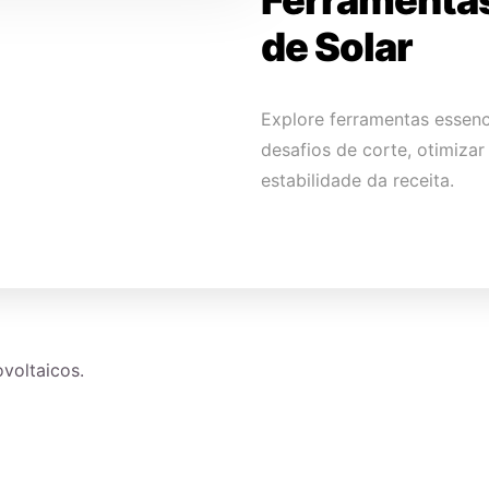
Ferramentas
de Solar
Explore ferramentas essenci
desafios de corte, otimiza
estabilidade da receita.
voltaicos.