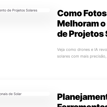
Como Fotos
Melhoram 
de Projetos
Veja como drones e IA rev
solares com mais precisão, 
Planejament