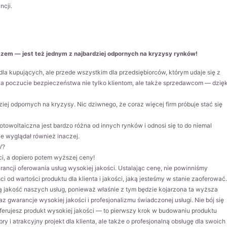
cji.
azem — jest też jednym z najbardziej odpornych na kryzysy rynków!
 dla kupujących, ale przede wszystkim dla przedsiębiorców, którym udaje się z
poczucie bezpieczeństwa nie tylko klientom, ale także sprzedawcom — dzięk
ej odpornych na kryzysy. Nic dziwnego, że coraz więcej firm próbuje stać się
owoltaiczna jest bardzo różna od innych rynków i odnosi się to do niemal
e wyglądał również inaczej.
V?
i, a dopiero potem wyższej ceny!
ancji oferowania usług wysokiej jakości. Ustalając cenę, nie powinniśmy
ci od wartości produktu dla klienta i jakości, jaką jesteśmy w stanie zaoferować.
jakość naszych usług, ponieważ właśnie z tym będzie kojarzona ta wyższa
az gwarancje wysokiej jakości i profesjonalizmu świadczonej usługi. Nie bój się
ferujesz produkt wysokiej jakości — to pierwszy krok w budowaniu produktu
ry i atrakcyjny projekt dla klienta, ale także o profesjonalną obsługę dla swoich