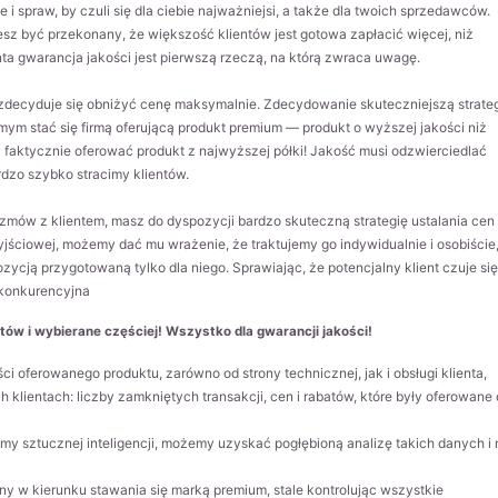
e i spraw, by czuli się dla ciebie najważniejsi, a także dla twoich sprzedawców.
esz być przekonany, że większość klientów jest gotowa zapłacić więcej, niż
ta gwarancja jakości jest pierwszą rzeczą, na którą zwraca uwagę.
 zdecyduje się obniżyć cenę maksymalnie. Zdecydowanie skuteczniejszą strate
mym stać się firmą oferującą produkt premium — produkt o wyższej jakości niż
by faktycznie oferować produkt z najwyższej półki! Jakość musi odzwierciedlać
rdzo szybko stracimy klientów.
zmów z klientem, masz do dyspozycji bardzo skuteczną strategię ustalania ce
wyjściowej, możemy dać mu wrażenie, że traktujemy go indywidualnie i osobiście,
ozycją przygotowaną tylko dla niego. Sprawiając, że potencjalny klient czuje się
 konkurencyjna
w i wybierane częściej! Wszystko dla gwarancji jakości!
i oferowanego produktu, zarówno od strony technicznej, jak i obsługi klienta,
klientach: liczby zamkniętych transakcji, cen i rabatów, które były oferowane 
y sztucznej inteligencji, możemy uzyskać pogłębioną analizę takich danych i 
ny w kierunku stawania się marką premium, stale kontrolując wszystkie