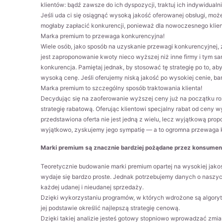
klientów: bądź zawsze do ich dyspozycji, traktuj ich indywidualni
Jeśli uda ci się osiągnąć wysoką jakość oferowanej obsługi, moż
mogłaby zapłacić konkurencji, ponieważ dla nowoczesnego klien
Marka premium to przewaga konkurencyjna!
Wiele osób, jako sposób na uzyskanie przewagi konkurencyjnej,
jest zaproponowanie kwoty nieco wyższej niż inne firmy i tym sa
konkurencja. Pamiętaj jednak, by stosować tę strategię po to, a
wysoką cenę. Jeśli oferujemy niską jakość po wysokiej cenie, ba
Marka premium to szczególny sposób traktowania klienta!
Decydując się na zaoferowanie wyższej ceny już na początku ro
strategię rabatową. Oferując klientowi specjalny rabat od ceny 
przedstawiona oferta nie jest jedną z wielu, lecz wyjątkową prop
wyjątkowo, zyskujemy jego sympatię — a to ogromna przewaga
Marki premium są znacznie bardziej pożądane przez konsumentó
Teoretycznie budowanie marki premium opartej na wysokiej jakośc
wydaje się bardzo proste. Jednak potrzebujemy danych o naszych 
każdej udanej i nieudanej sprzedaży.
Dzięki wykorzystaniu programów, w których wdrożone są algorytm
jej podstawie określić najlepszą strategię cenową.
Dzięki takiej analizie jesteś gotowy stopniowo wprowadzać zmia