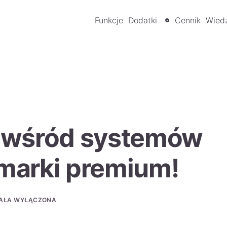
Funkcje
Dodatki
Cennik
Wied
ri wśród systemów
marki premium!
AŁA WYŁĄCZONA