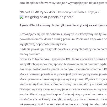
oraz bezpieczeństwo w sytuacjach wymagających użycia gwaran
*
Raport KPMG Rynek dóbr luksusowych w Polsce. Edycja XI
Rynek dóbr luksusowych nie tylko rośnie szybciej za każdym r
Rozwijający się rynek dóbr luksusowych jest korzystny nie tylko
powodzeniem zbudować markę premium. Ponieważ zapewnia ona 
wyjątkowej odporności na kryzysy.
Badania pokazują, że rynek dóbr luksusowych należy do najbardzi
marką premium.
Dotyczy to także rynku systemów PV. Jednak ponieważ branża fot
wszystkich jej aspektów, sposób budowania marki premium będzi
Jak więc zostać marką premium na rynku systemów solarnych P
Marka premium przede wszystkim jest gwarancją wysokiej jakośc
Marki premium charakteryzują się wyższą ceną. Wynika to z gwar
kierować się kosztami, które ponosimy, lecz ustalić ją w zależnoś
Oferując wyższą cenę, musimy jednocześnie zaoferować wyższą 
kwota. Klienci są gotowi zapłacić więcej, aby zyskać zaufanie or
ustalać wyższej kwoty, ale tylko wtedy, gdy masz pewność, że o
luksusowego i odróżnianiu się od konkurencji. Dbaj nie tylko o dob