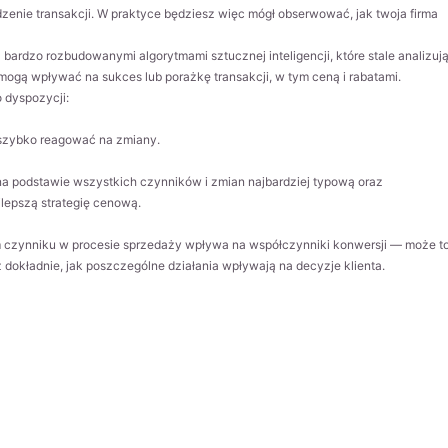
enie transakcji. W praktyce będziesz więc mógł obserwować, jak twoja firma
bardzo rozbudowanymi algorytmami sztucznej inteligencji, które stale analizuj
ogą wpływać na sukces lub porażkę transakcji, w tym ceną i rabatami.
 dyspozycji:
i szybko reagować na zmiany.
a na podstawie wszystkich czynników i zmian najbardziej typową oraz
jlepszą strategię cenową.
ym czynniku w procesie sprzedaży wpływa na współczynniki konwersji — może t
dokładnie, jak poszczególne działania wpływają na decyzje klienta.