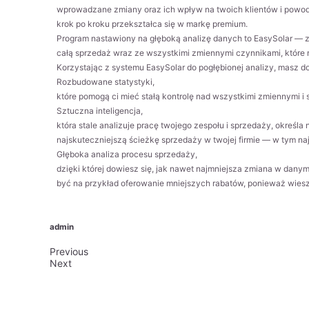
wprowadzane zmiany oraz ich wpływ na twoich klientów i powodz
krok po kroku przekształca się w markę premium.
Program nastawiony na głęboką analizę danych to EasySolar — z 
całą sprzedaż wraz ze wszystkimi zmiennymi czynnikami, które m
Korzystając z systemu EasySolar do pogłębionej analizy, masz do
Rozbudowane statystyki,
które pomogą ci mieć stałą kontrolę nad wszystkimi zmiennymi 
Sztuczna inteligencja,
która stale analizuje pracę twojego zespołu i sprzedaży, określ
najskuteczniejszą ścieżkę sprzedaży w twojej firmie — w tym na
Głęboka analiza procesu sprzedaży,
dzięki której dowiesz się, jak nawet najmniejsza zmiana w dan
być na przykład oferowanie mniejszych rabatów, ponieważ wiesz 
admin
Previous
Next